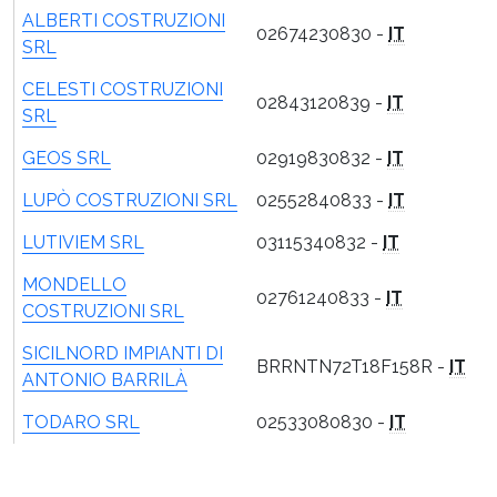
ALBERTI COSTRUZIONI
02674230830 -
IT
SRL
CELESTI COSTRUZIONI
02843120839 -
IT
SRL
GEOS SRL
02919830832 -
IT
LUPÒ COSTRUZIONI SRL
02552840833 -
IT
LUTIVIEM SRL
03115340832 -
IT
MONDELLO
02761240833 -
IT
COSTRUZIONI SRL
SICILNORD IMPIANTI DI
BRRNTN72T18F158R -
IT
ANTONIO BARRILÀ
TODARO SRL
02533080830 -
IT