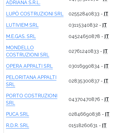
ADRIANA S.R.L.
LUPÒ COSTRUZIONI SRL
02552840833 -
IT
LUTIVIEM SRL
03115340832 -
IT
M.E.GAS. SRL
04524650878 -
IT
MONDELLO
02761240833 -
IT
COSTRUZIONI SRL
OPERA APPALTI SRL
03016990834 -
IT
PELORITANA APPALTI
02835300837 -
IT
SRL
PORTO COSTRUZIONI
04370470876 -
IT
SRL
PUCA SRL
02846690838 -
IT
R.D.R. SRL
01518260631 -
IT