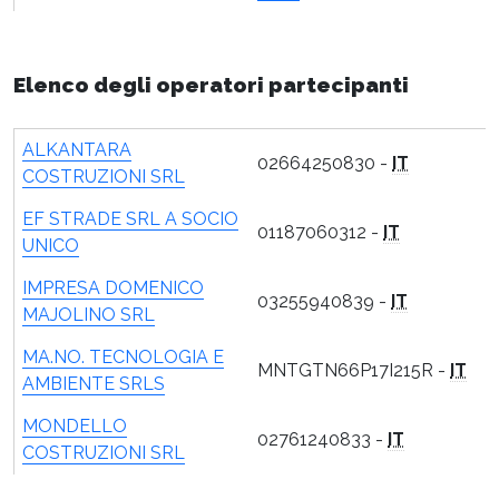
Elenco degli operatori partecipanti
ALKANTARA
02664250830 -
IT
COSTRUZIONI SRL
EF STRADE SRL A SOCIO
01187060312 -
IT
UNICO
IMPRESA DOMENICO
03255940839 -
IT
MAJOLINO SRL
MA.NO. TECNOLOGIA E
MNTGTN66P17I215R -
IT
AMBIENTE SRLS
MONDELLO
02761240833 -
IT
COSTRUZIONI SRL