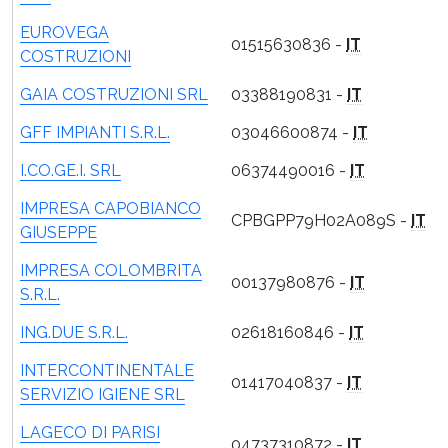
EUROVEGA
01515630836 -
IT
COSTRUZIONI
GAIA COSTRUZIONI SRL
03388190831 -
IT
GFF IMPIANTI S.R.L.
03046600874 -
IT
I.CO.GE.I. SRL
06374490016 -
IT
IMPRESA CAPOBIANCO
CPBGPP79H02A089S -
IT
GIUSEPPE
IMPRESA COLOMBRITA
00137980876 -
IT
S.R.L.
ING.DUE S.R.L.
02618160846 -
IT
INTERCONTINENTALE
01417040837 -
IT
SERVIZIO IGIENE SRL
LAGECO DI PARISI
04737310872 -
IT