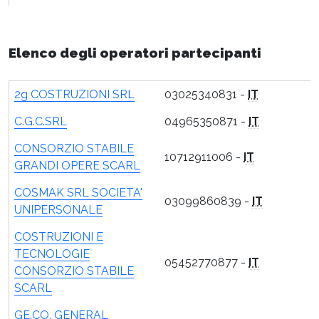
Elenco degli operatori partecipanti
2g COSTRUZIONI SRL
03025340831 -
IT
C.G.C.SRL
04965350871 -
IT
CONSORZIO STABILE
10712911006 -
IT
GRANDI OPERE SCARL
COSMAK SRL SOCIETA'
03099860839 -
IT
UNIPERSONALE
COSTRUZIONI E
TECNOLOGIE
05452770877 -
IT
CONSORZIO STABILE
SCARL
GE.CO. GENERAL