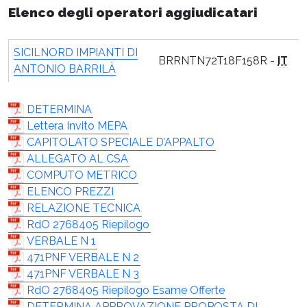
Elenco degli operatori aggiudicatari
SICILNORD IMPIANTI DI
BRRNTN72T18F158R -
IT
ANTONIO BARRILÀ
DETERMINA
Lettera Invito MEPA
CAPITOLATO SPECIALE D’APPALTO
ALLEGATO AL CSA
COMPUTO METRICO
ELENCO PREZZI
RELAZIONE TECNICA
RdO 2768405 Riepilogo
VERBALE N 1
471PNF VERBALE N 2
471PNF VERBALE N 3
RdO 2768405 Riepilogo Esame Offerte
DETERMINA APPROVAZIONE PROPOSTA DI