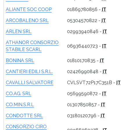
ALIANTE SOC COOP
01869780856 -
IT
ARCOBALENO SRL
05304570822 -
IT
ARLEN SRL
02993940846 -
IT
ATHANOR CONSORZIO
06936440723 -
IT
STABILE SCARL
BONINA SRL
01810170835 -
IT
CANTIERI EDILI S.R.L.
02426990848 -
IT
CAVALLI SALVATORE
CVLSVT72P17C351B -
IT
CO.AG. SRL
05699590872 -
IT
CO.MIN.S.R.L
01307850857 -
IT
CONDOTTE SRL
03180120796 -
IT
CONSORZIO CIRO