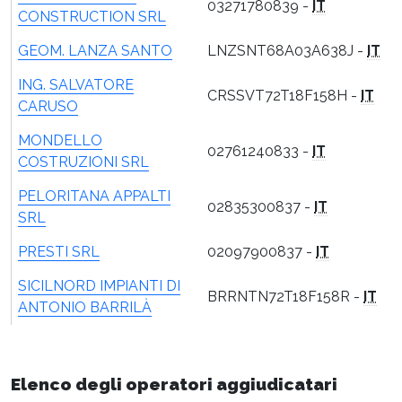
03271780839 -
IT
CONSTRUCTION SRL
GEOM. LANZA SANTO
LNZSNT68A03A638J -
IT
ING. SALVATORE
CRSSVT72T18F158H -
IT
CARUSO
MONDELLO
02761240833 -
IT
COSTRUZIONI SRL
PELORITANA APPALTI
02835300837 -
IT
SRL
PRESTI SRL
02097900837 -
IT
SICILNORD IMPIANTI DI
BRRNTN72T18F158R -
IT
ANTONIO BARRILÀ
Elenco degli operatori aggiudicatari