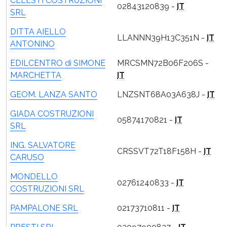
CELESTI COSTRUZIONI
02843120839 -
IT
SRL
DITTA AIELLO
LLANNN39H13C351N -
IT
ANTONINO
EDILCENTRO di SIMONE
MRCSMN72B06F206S -
MARCHETTA
IT
GEOM. LANZA SANTO
LNZSNT68A03A638J -
IT
GIADA COSTRUZIONI
05874170821 -
IT
SRL
ING. SALVATORE
CRSSVT72T18F158H -
IT
CARUSO
MONDELLO
02761240833 -
IT
COSTRUZIONI SRL
PAMPALONE SRL
02173710811 -
IT