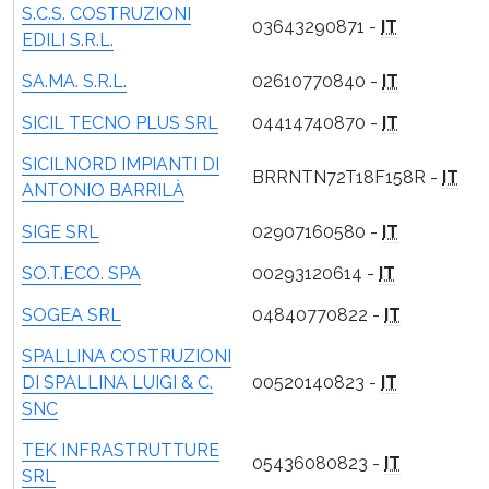
S.C.S. COSTRUZIONI
03643290871 -
IT
EDILI S.R.L.
SA.MA. S.R.L.
02610770840 -
IT
SICIL TECNO PLUS SRL
04414740870 -
IT
SICILNORD IMPIANTI DI
BRRNTN72T18F158R -
IT
ANTONIO BARRILÀ
SIGE SRL
02907160580 -
IT
SO.T.ECO. SPA
00293120614 -
IT
SOGEA SRL
04840770822 -
IT
SPALLINA COSTRUZIONI
DI SPALLINA LUIGI & C.
00520140823 -
IT
SNC
TEK INFRASTRUTTURE
05436080823 -
IT
SRL