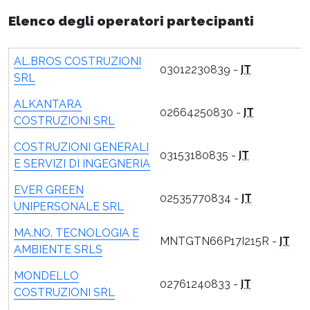
Elenco degli operatori partecipanti
AL.BROS COSTRUZIONI
03012230839 -
IT
SRL
ALKANTARA
02664250830 -
IT
COSTRUZIONI SRL
COSTRUZIONI GENERALI
03153180835 -
IT
E SERVIZI DI INGEGNERIA
EVER GREEN
02535770834 -
IT
UNIPERSONALE SRL
MA.NO. TECNOLOGIA E
MNTGTN66P17I215R -
IT
AMBIENTE SRLS
MONDELLO
02761240833 -
IT
COSTRUZIONI SRL