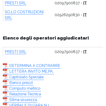
PRESTI SRL
02097900837 -
IT
SO.LO COSTRUZIONI
02926290830 -
IT
SRL
Elenco degli operatori aggiudicatari
PRESTI SRL
02097900837 -
IT
DETERMINA A CONTRARRE
LETTERA INVITO ME.PA.
Capitolato Speciale
Elenco prezzi
Computo metrico
Relazione Tecnica
Stima sicurezza
VERBALE DI GARA N 1