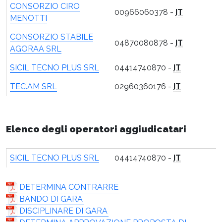
CONSORZIO CIRO
00966060378 -
IT
MENOTTI
CONSORZIO STABILE
04870080878 -
IT
AGORAA SRL
SICIL TECNO PLUS SRL
04414740870 -
IT
TEC.AM SRL
02960360176 -
IT
Elenco degli operatori aggiudicatari
SICIL TECNO PLUS SRL
04414740870 -
IT
DETERMINA CONTRARRE
BANDO DI GARA
DISCIPLINARE DI GARA