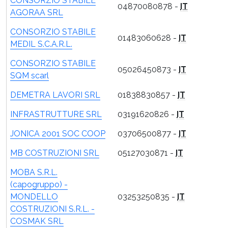
CONSORZIO STABILE
04870080878 -
IT
AGORAA SRL
CONSORZIO STABILE
01483060628 -
IT
MEDIL S.C.A.R.L.
CONSORZIO STABILE
05026450873 -
IT
SQM scarl
DEMETRA LAVORI SRL
01838830857 -
IT
INFRASTRUTTURE SRL
03191620826 -
IT
JONICA 2001 SOC COOP
03706500877 -
IT
MB COSTRUZIONI SRL
05127030871 -
IT
MOBA S.R.L.
(capogruppo) -
MONDELLO
03253250835 -
IT
COSTRUZIONI S.R.L. -
COSMAK SRL