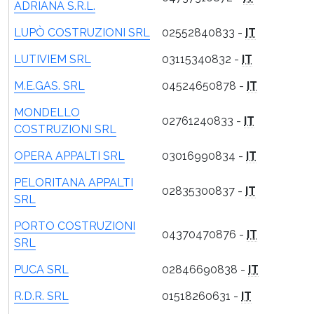
ADRIANA S.R.L.
LUPÒ COSTRUZIONI SRL
02552840833 -
IT
LUTIVIEM SRL
03115340832 -
IT
M.E.GAS. SRL
04524650878 -
IT
MONDELLO
02761240833 -
IT
COSTRUZIONI SRL
OPERA APPALTI SRL
03016990834 -
IT
PELORITANA APPALTI
02835300837 -
IT
SRL
PORTO COSTRUZIONI
04370470876 -
IT
SRL
PUCA SRL
02846690838 -
IT
R.D.R. SRL
01518260631 -
IT