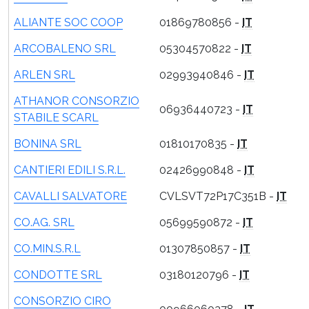
ALIANTE SOC COOP
01869780856 -
IT
ARCOBALENO SRL
05304570822 -
IT
ARLEN SRL
02993940846 -
IT
ATHANOR CONSORZIO
06936440723 -
IT
STABILE SCARL
BONINA SRL
01810170835 -
IT
CANTIERI EDILI S.R.L.
02426990848 -
IT
CAVALLI SALVATORE
CVLSVT72P17C351B -
IT
CO.AG. SRL
05699590872 -
IT
CO.MIN.S.R.L
01307850857 -
IT
CONDOTTE SRL
03180120796 -
IT
CONSORZIO CIRO