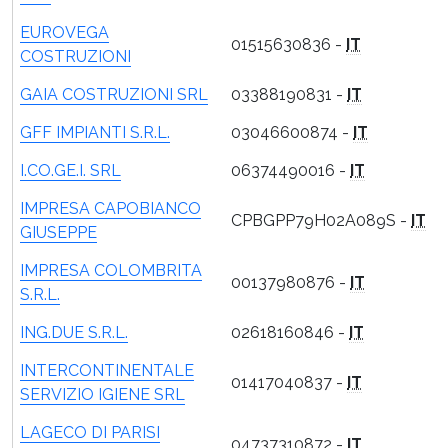
EUROVEGA
01515630836 -
IT
COSTRUZIONI
GAIA COSTRUZIONI SRL
03388190831 -
IT
GFF IMPIANTI S.R.L.
03046600874 -
IT
I.CO.GE.I. SRL
06374490016 -
IT
IMPRESA CAPOBIANCO
CPBGPP79H02A089S -
IT
GIUSEPPE
IMPRESA COLOMBRITA
00137980876 -
IT
S.R.L.
ING.DUE S.R.L.
02618160846 -
IT
INTERCONTINENTALE
01417040837 -
IT
SERVIZIO IGIENE SRL
LAGECO DI PARISI
04737310872 -
IT