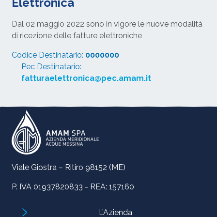
Elettronica
Dal 02 maggio 2022 sono in vigore le nuove modalità
di ricezione delle fatture elettroniche
Codice Destinatario:
0000000
Pec Destinatario:
fatturaelettronica@pec.amam.it
Viale Giostra – Ritiro 98152 (ME)
P. IVA 01937820833 - REA: 157160
L’Azienda