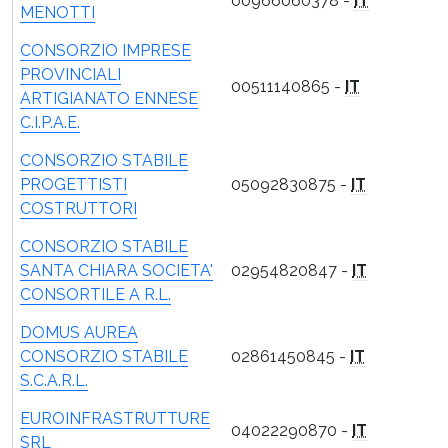
00966060378 -
IT
MENOTTI
CONSORZIO IMPRESE
PROVINCIALI
00511140865 -
IT
ARTIGIANATO ENNESE
C.I.P.A.E.
CONSORZIO STABILE
PROGETTISTI
05092830875 -
IT
COSTRUTTORI
CONSORZIO STABILE
SANTA CHIARA SOCIETA'
02954820847 -
IT
CONSORTILE A R.L.
DOMUS AUREA
CONSORZIO STABILE
02861450845 -
IT
S.C.A.R.L.
EUROINFRASTRUTTURE
04022290870 -
IT
SRL