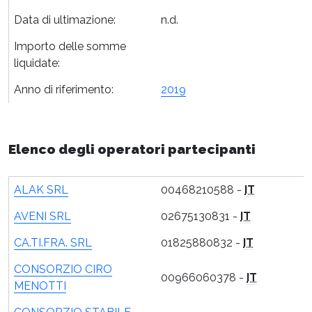
Data di ultimazione:
n.d.
Importo delle somme
liquidate:
Anno di riferimento:
2019
Elenco degli operatori partecipanti
ALAK SRL
00468210588 -
IT
AVENI SRL
02675130831 -
IT
CA.TI.FRA. SRL
01825880832 -
IT
CONSORZIO CIRO
00966060378 -
IT
MENOTTI