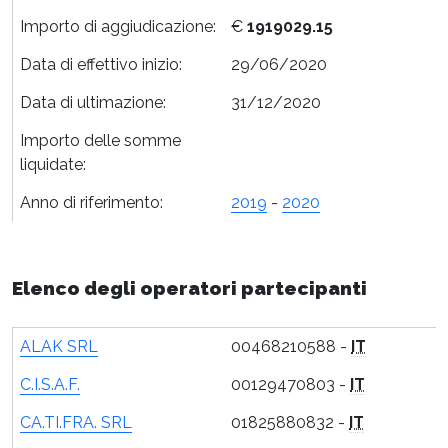
Importo di aggiudicazione:
€
1919029.15
Data di effettivo inizio:
29/06/2020
Data di ultimazione:
31/12/2020
Importo delle somme
liquidate:
Anno di riferimento:
2019
-
2020
Elenco degli operatori partecipanti
ALAK SRL
00468210588 -
IT
C.I.S.A.F.
00129470803 -
IT
CA.TI.FRA. SRL
01825880832 -
IT