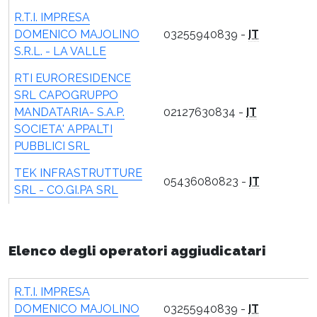
R.T.I. IMPRESA
DOMENICO MAJOLINO
03255940839 -
IT
S.R.L. - LA VALLE
RTI EURORESIDENCE
SRL CAPOGRUPPO
MANDATARIA- S.A.P.
02127630834 -
IT
SOCIETA' APPALTI
PUBBLICI SRL
TEK INFRASTRUTTURE
05436080823 -
IT
SRL - CO.GI.PA SRL
Elenco degli operatori aggiudicatari
R.T.I. IMPRESA
DOMENICO MAJOLINO
03255940839 -
IT