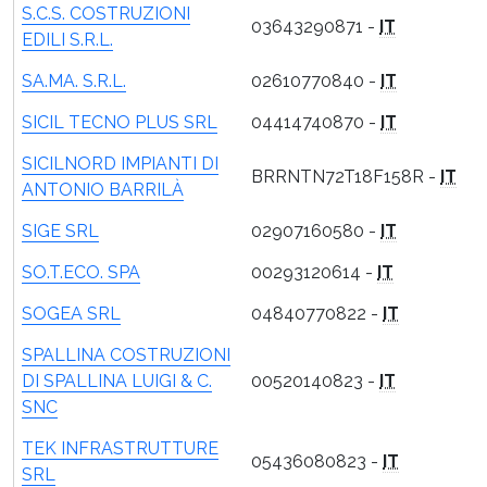
S.C.S. COSTRUZIONI
03643290871 -
IT
EDILI S.R.L.
SA.MA. S.R.L.
02610770840 -
IT
SICIL TECNO PLUS SRL
04414740870 -
IT
SICILNORD IMPIANTI DI
BRRNTN72T18F158R -
IT
ANTONIO BARRILÀ
SIGE SRL
02907160580 -
IT
SO.T.ECO. SPA
00293120614 -
IT
SOGEA SRL
04840770822 -
IT
SPALLINA COSTRUZIONI
DI SPALLINA LUIGI & C.
00520140823 -
IT
SNC
TEK INFRASTRUTTURE
05436080823 -
IT
SRL