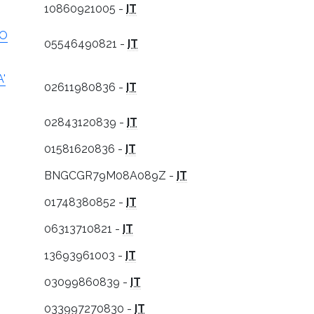
10860921005 -
IT
NO
05546490821 -
IT
'
02611980836 -
IT
02843120839 -
IT
01581620836 -
IT
BNGCGR79M08A089Z -
IT
01748380852 -
IT
06313710821 -
IT
13693961003 -
IT
03099860839 -
IT
033997270830 -
IT