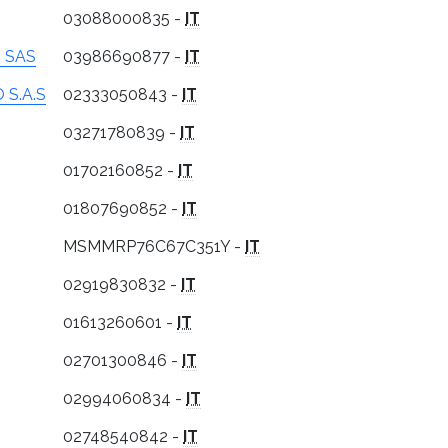
03088000835 -
IT
O SAS
03986690877 -
IT
 S.A.S
02333050843 -
IT
03271780839 -
IT
01702160852 -
IT
01807690852 -
IT
MSMMRP76C67C351Y -
IT
02919830832 -
IT
01613260601 -
IT
02701300846 -
IT
02994060834 -
IT
02748540842 -
IT