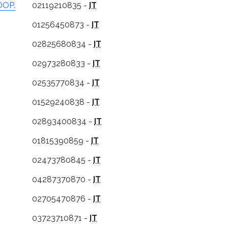
OOP.
02119210835 -
IT
01256450873 -
IT
02825680834 -
IT
02973280833 -
IT
02535770834 -
IT
01529240838 -
IT
02893400834 -
IT
01815390859 -
IT
02473780845 -
IT
04287370870 -
IT
02705470876 -
IT
03723710871 -
IT