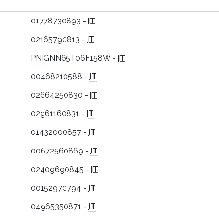
01778730893 -
IT
02165790813 -
IT
PNIGNN65T06F158W -
IT
00468210588 -
IT
02664250830 -
IT
02961160831 -
IT
01432000857 -
IT
00672560869 -
IT
02409690845 -
IT
00152970794 -
IT
04965350871 -
IT