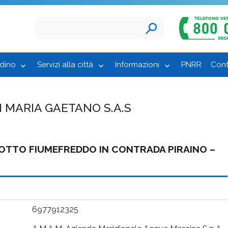
adino
Servizi alla città
Informazioni
PNRR
Cont
I MARIA GAETANO S.A.S
DOTTO FIUMEFREDDO IN CONTRADA PIRAINO –
6977912325