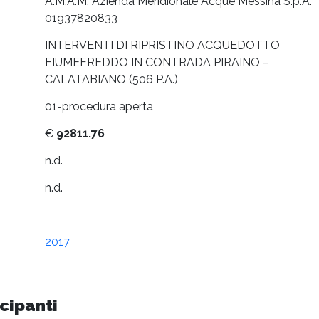
A.M.A.M. Azienda Meridionale Acque Messina S.p.A.
01937820833
INTERVENTI DI RIPRISTINO ACQUEDOTTO
FIUMEFREDDO IN CONTRADA PIRAINO –
CALATABIANO (506 P.A.)
01-procedura aperta
€
92811.76
n.d.
n.d.
2017
cipanti