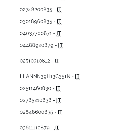
02748200835 -
IT
03018960835 -
IT
04037700871 -
IT
04488920879 -
IT
I
02510310812 -
IT
LLANNN39H13C351N -
IT
02511460830 -
IT
02785210838 -
IT
02848600835 -
IT
03611110879 -
IT