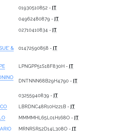
01930510852 -
IT
04962480879 -
IT
02710410834 -
IT
UE' &
01472590858 -
IT
PE
LPNGPP51S18F830H -
IT
ONINO
DNTNNN68B29H4790 -
IT
03255940839 -
IT
ICO
LBRDNC48R10H221B -
IT
LO
MMMMHL65L01H168O -
IT
ARIO
MRNRSR52D14L308O -
IT