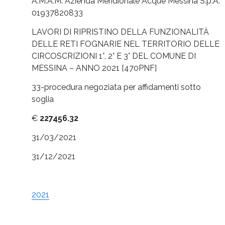
A.M.A.M. Azienda Meridionale Acque Messina S.p.A.
01937820833
LAVORI DI RIPRISTINO DELLA FUNZIONALITÀ
DELLE RETI FOGNARIE NEL TERRITORIO DELLE
CIRCOSCRIZIONI 1°, 2° E 3° DEL COMUNE DI
MESSINA – ANNO 2021 [470PNF]
33-procedura negoziata per affidamenti sotto
soglia
€
227456.32
31/03/2021
31/12/2021
2021