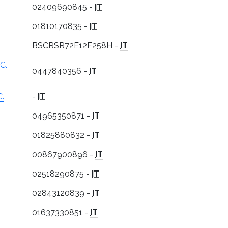
02409690845 -
IT
01810170835 -
IT
BSCRSR72E12F258H -
IT
C.
0447840356 -
IT
C.
-
IT
04965350871 -
IT
01825880832 -
IT
00867900896 -
IT
02518290875 -
IT
02843120839 -
IT
01637330851 -
IT