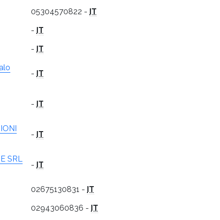
05304570822 -
IT
-
IT
-
IT
alo
-
IT
-
IT
IONI
-
IT
NE SRL
-
IT
02675130831 -
IT
02943060836 -
IT