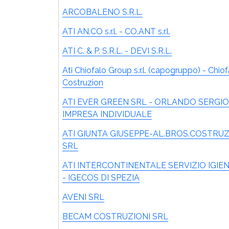
ARCOBALENO S.R.L.
ATI AN.CO s.r.l. - CO.ANT s.r.l.
ATI C. & P. S.R.L. - DEVI S.R.L.
Ati Chiofalo Group s.r.l. (capogruppo) - Chiof
Costruzion
ATI EVER GREEN SRL - ORLANDO SERGIO
IMPRESA INDIVIDUALE
ATI GIUNTA GIUSEPPE-AL.BROS.COSTRUZ
SRL
ATI INTERCONTINENTALE SERVIZIO IGIE
- IGECOS DI SPEZIA
AVENI SRL
BECAM COSTRUZIONI SRL