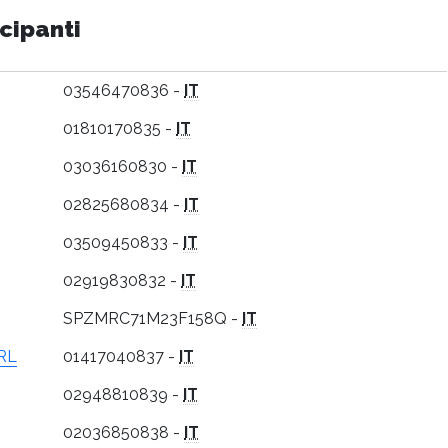
cipanti
03546470836 -
IT
01810170835 -
IT
03036160830 -
IT
02825680834 -
IT
03509450833 -
IT
02919830832 -
IT
SPZMRC71M23F158Q -
IT
RL
01417040837 -
IT
02948810839 -
IT
02036850838 -
IT