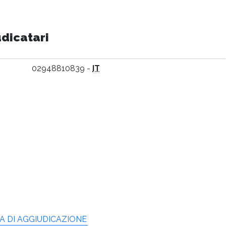
udicatari
02948810839 -
IT
 DI AGGIUDICAZIONE