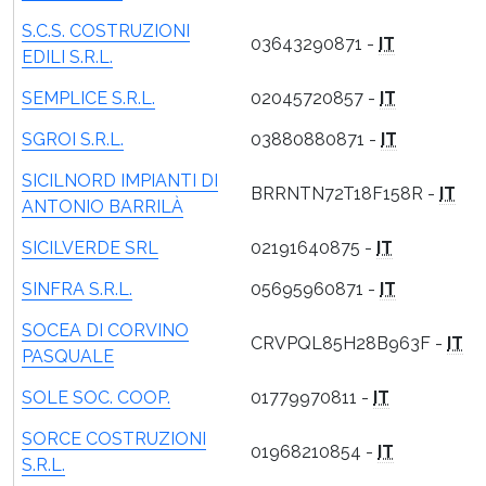
S.C.S. COSTRUZIONI
03643290871 -
IT
EDILI S.R.L.
SEMPLICE S.R.L.
02045720857 -
IT
SGROI S.R.L.
03880880871 -
IT
SICILNORD IMPIANTI DI
BRRNTN72T18F158R -
IT
ANTONIO BARRILÀ
SICILVERDE SRL
02191640875 -
IT
SINFRA S.R.L.
05695960871 -
IT
SOCEA DI CORVINO
CRVPQL85H28B963F -
IT
PASQUALE
SOLE SOC. COOP.
01779970811 -
IT
SORCE COSTRUZIONI
01968210854 -
IT
S.R.L.