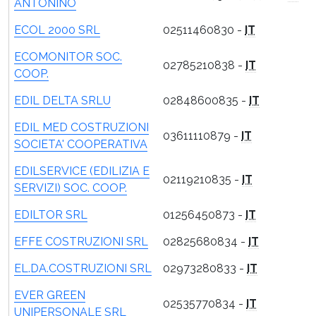
ANTONINO
ECOL 2000 SRL
02511460830 -
IT
ECOMONITOR SOC.
02785210838 -
IT
COOP.
EDIL DELTA SRLU
02848600835 -
IT
EDIL MED COSTRUZIONI
03611110879 -
IT
SOCIETA' COOPERATIVA
EDILSERVICE (EDILIZIA E
02119210835 -
IT
SERVIZI) SOC. COOP.
EDILTOR SRL
01256450873 -
IT
EFFE COSTRUZIONI SRL
02825680834 -
IT
EL.DA.COSTRUZIONI SRL
02973280833 -
IT
EVER GREEN
02535770834 -
IT
UNIPERSONALE SRL