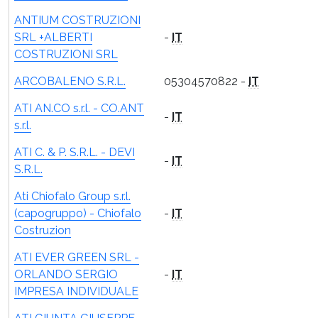
ANTIUM COSTRUZIONI
SRL +ALBERTI
-
IT
COSTRUZIONI SRL
ARCOBALENO S.R.L.
05304570822 -
IT
ATI AN.CO s.r.l. - CO.ANT
-
IT
s.r.l.
ATI C. & P. S.R.L. - DEVI
-
IT
S.R.L.
Ati Chiofalo Group s.r.l.
(capogruppo) - Chiofalo
-
IT
Costruzion
ATI EVER GREEN SRL -
ORLANDO SERGIO
-
IT
IMPRESA INDIVIDUALE