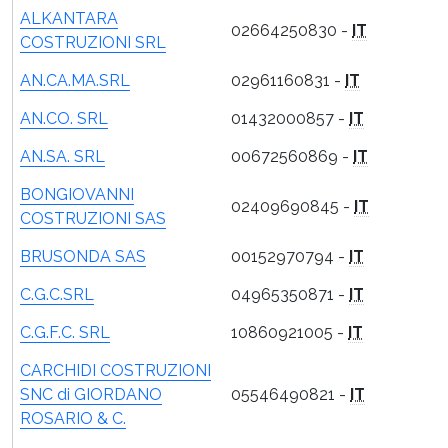
ALKANTARA
02664250830 -
IT
COSTRUZIONI SRL
AN.CA.MA.SRL
02961160831 -
IT
AN.CO. SRL
01432000857 -
IT
AN.SA. SRL
00672560869 -
IT
BONGIOVANNI
02409690845 -
IT
COSTRUZIONI SAS
BRUSONDA SAS
00152970794 -
IT
C.G.C.SRL
04965350871 -
IT
C.G.F.C. SRL
10860921005 -
IT
CARCHIDI COSTRUZIONI
SNC di GIORDANO
05546490821 -
IT
ROSARIO & C.