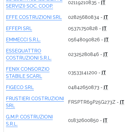
02119210835 -
IT
SERVIZI) SOC. COOP.
EFFE COSTRUZIONI SRL
02825680834 -
IT
EFFEPI SRL
05371750828 -
IT
EMMECCI S.R.L.
05648090826 -
IT
ESSEQUATTRO
02325280846 -
IT
COSTRUZIONI S.R.L.
FENIX CONSORZIO
03533141200 -
IT
STABILE SCARL
FIGECO SRL
04842650873 -
IT
FRUSTIERI COSTRUZIONI
FRSPTR69P25G273Z -
IT
SRL
G.M.P. COSTRUZIONI
01832600850 -
IT
S.R.L.