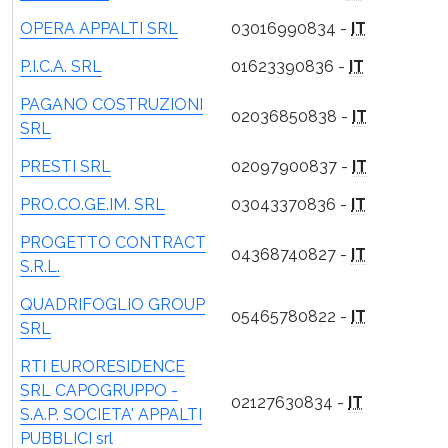
OPERA APPALTI SRL
03016990834 -
IT
P.I.C.A. SRL
01623390836 -
IT
PAGANO COSTRUZIONI
02036850838 -
IT
SRL
PRESTI SRL
02097900837 -
IT
PRO.CO.GE.IM. SRL
03043370836 -
IT
PROGETTO CONTRACT
04368740827 -
IT
S.R.L.
QUADRIFOGLIO GROUP
05465780822 -
IT
SRL
RTI EURORESIDENCE
SRL CAPOGRUPPO -
02127630834 -
IT
S.A.P. SOCIETA' APPALTI
PUBBLICI srl