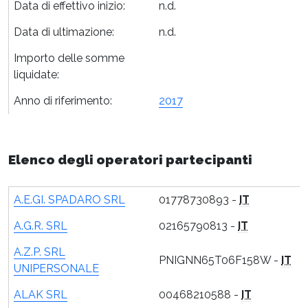
Data di effettivo inizio:
n.d.
Data di ultimazione:
n.d.
Importo delle somme
liquidate:
Anno di riferimento:
2017
Elenco degli operatori partecipanti
A.E.GI. SPADARO SRL
01778730893 -
IT
A.G.R. SRL
02165790813 -
IT
A.Z.P. SRL
PNIGNN65T06F158W -
IT
UNIPERSONALE
ALAK SRL
00468210588 -
IT