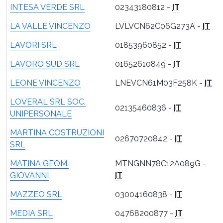
INTESA VERDE SRL
02343180812 -
IT
LA VALLE VINCENZO
LVLVCN62C06G273A -
IT
LAVORI SRL
01853960852 -
IT
LAVORO SUD SRL
01652610849 -
IT
LEONE VINCENZO
LNEVCN61M03F258K -
IT
LOVERAL SRL SOC.
02135460836 -
IT
UNIPERSONALE
MARTINA COSTRUZIONI
02670720842 -
IT
SRL
MATINA GEOM.
MTNGNN78C12A089G -
GIOVANNI
IT
MAZZEO SRL
03004160838 -
IT
MEDIA SRL
04768200877 -
IT