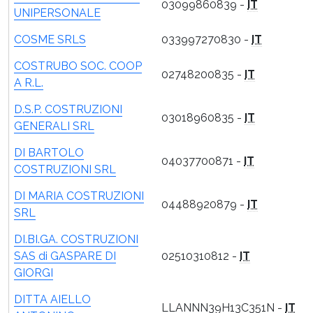
03099860839 -
IT
UNIPERSONALE
COSME SRLS
033997270830 -
IT
COSTRUBO SOC. COOP
02748200835 -
IT
A R.L.
D.S.P. COSTRUZIONI
03018960835 -
IT
GENERALI SRL
DI BARTOLO
04037700871 -
IT
COSTRUZIONI SRL
DI MARIA COSTRUZIONI
04488920879 -
IT
SRL
DI.BI.GA. COSTRUZIONI
SAS di GASPARE DI
02510310812 -
IT
GIORGI
DITTA AIELLO
LLANNN39H13C351N -
IT