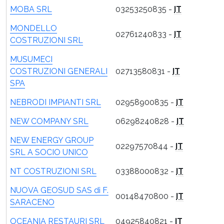
MOBA SRL
03253250835 -
IT
MONDELLO
02761240833 -
IT
COSTRUZIONI SRL
MUSUMECI
COSTRUZIONI GENERALI
02713580831 -
IT
SPA
NEBRODI IMPIANTI SRL
02958900835 -
IT
NEW COMPANY SRL
06298240828 -
IT
NEW ENERGY GROUP
02297570844 -
IT
SRL A SOCIO UNICO
NT COSTRUZIONI SRL
03388000832 -
IT
NUOVA GEOSUD SAS di F.
00148470800 -
IT
SARACENO
OCEANIA RESTAURI SRL
04925840821 -
IT