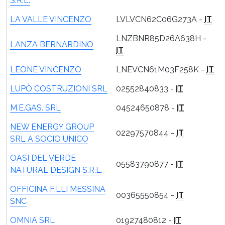
S.R.L.
LA VALLE VINCENZO
LVLVCN62C06G273A -
IT
LNZBNR85D26A638H -
LANZA BERNARDINO
IT
LEONE VINCENZO
LNEVCN61M03F258K -
IT
LUPÒ COSTRUZIONI SRL
02552840833 -
IT
M.E.GAS. SRL
04524650878 -
IT
NEW ENERGY GROUP
02297570844 -
IT
SRL A SOCIO UNICO
OASI DEL VERDE
05583790877 -
IT
NATURAL DESIGN S.R.L.
OFFICINA F.LLI MESSINA
00365550854 -
IT
SNC
OMNIA SRL
01927480812 -
IT