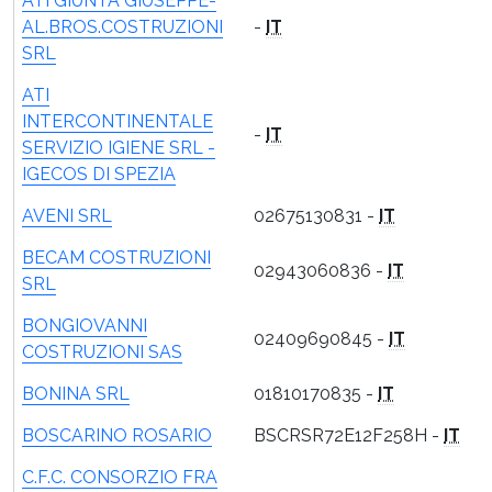
ATI GIUNTA GIUSEPPE-
AL.BROS.COSTRUZIONI
-
IT
SRL
ATI
INTERCONTINENTALE
-
IT
SERVIZIO IGIENE SRL -
IGECOS DI SPEZIA
AVENI SRL
02675130831 -
IT
BECAM COSTRUZIONI
02943060836 -
IT
SRL
BONGIOVANNI
02409690845 -
IT
COSTRUZIONI SAS
BONINA SRL
01810170835 -
IT
BOSCARINO ROSARIO
BSCRSR72E12F258H -
IT
C.F.C. CONSORZIO FRA