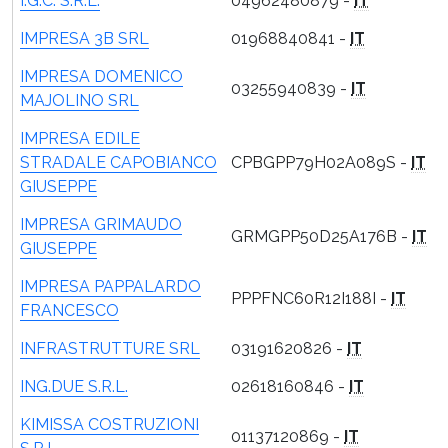
I.G.C. S.R.L.
04962480879 -
IT
IMPRESA 3B SRL
01968840841 -
IT
IMPRESA DOMENICO
03255940839 -
IT
MAJOLINO SRL
IMPRESA EDILE
STRADALE CAPOBIANCO
CPBGPP79H02A089S -
IT
GIUSEPPE
IMPRESA GRIMAUDO
GRMGPP50D25A176B -
IT
GIUSEPPE
IMPRESA PAPPALARDO
PPPFNC60R12I188I -
IT
FRANCESCO
INFRASTRUTTURE SRL
03191620826 -
IT
ING.DUE S.R.L.
02618160846 -
IT
KIMISSA COSTRUZIONI
01137120869 -
IT