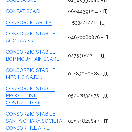
COGECA SRL
02923990846 -
IT
CONPAT SCARL
06044391214 -
IT
CONSORZIO ARTEK
11533421001 -
IT
CONSORZIO STABILE
04870080878 -
IT
AGORAA SRL
CONSORZIO STABILE
02753180211 -
IT
BGP MOUNTAIN SCARL
CONSORZIO STABILE
01483060628 -
IT
MEDIL S.C.A.R.L.
CONSORZIO STABILE
PROGETTISTI
05092830875 -
IT
COSTRUTTORI
CONSORZIO STABILE
SANTA CHIARA SOCIETA'
02954820847 -
IT
CONSORTILE A R.L.