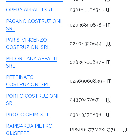
OPERA APPALTI SRL
03016990834 -
IT
PAGANO COSTRUZIONI
02036850838 -
IT
SRL
PARISI VINCENZO
02404320844 -
IT
COSTRUZIONI SRL
PELORITANA APPALTI
02835300837 -
IT
SRL
PETTINATO
02569060839 -
IT
COSTRUZIONI SRL
PORTO COSTRUZIONI
04370470876 -
IT
SRL
PRO.CO.GE.IM. SRL
03043370836 -
IT
RAPISARDA PIETRO
RPSPRG77M28G371R -
IT
GIUSEPPE