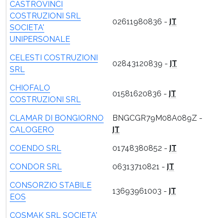
CASTROVINCI
COSTRUZIONI SRL
02611980836 -
IT
SOCIETA'
UNIPERSONALE
CELESTI COSTRUZIONI
02843120839 -
IT
SRL
CHIOFALO
01581620836 -
IT
COSTRUZIONI SRL
CLAMAR DI BONGIORNO
BNGCGR79M08A089Z -
CALOGERO
IT
COENDO SRL
01748380852 -
IT
CONDOR SRL
06313710821 -
IT
CONSORZIO STABILE
13693961003 -
IT
EOS
COSMAK SRL SOCIETA'