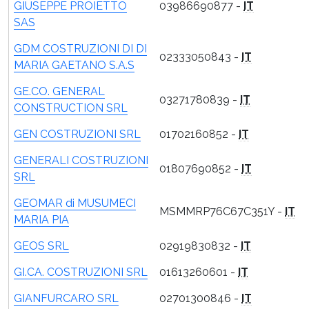
GIUSEPPE PROIETTO
03986690877 -
IT
SAS
GDM COSTRUZIONI DI DI
02333050843 -
IT
MARIA GAETANO S.A.S
GE.CO. GENERAL
03271780839 -
IT
CONSTRUCTION SRL
GEN COSTRUZIONI SRL
01702160852 -
IT
GENERALI COSTRUZIONI
01807690852 -
IT
SRL
GEOMAR di MUSUMECI
MSMMRP76C67C351Y -
IT
MARIA PIA
GEOS SRL
02919830832 -
IT
GI.CA. COSTRUZIONI SRL
01613260601 -
IT
GIANFURCARO SRL
02701300846 -
IT