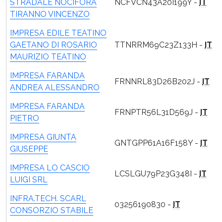
STRADALE NOCIFORA
NCFVCN43A20I199Y -
IT
TIRANNO VINCENZO
IMPRESA EDILE TEATINO
GAETANO DI ROSARIO
TTNRRM69C23Z133H -
IT
MAURIZIO TEATINO
IMPRESA FARANDA
FRNNRL83D26B202J -
IT
ANDREA ALESSANDRO
IMPRESA FARANDA
FRNPTR56L31D569J -
IT
PIETRO
IMPRESA GIUNTA
GNTGPP61A16F158Y -
IT
GIUSEPPE
IMPRESA LO CASCIO
LCSLGU79P23G348I -
IT
LUIGI SRL
INFRA.TECH. SCARL
03256190830 -
IT
CONSORZIO STABILE