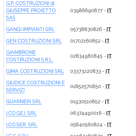
G.P. COSTRUZIONI di
GIUSEPPE PROIETTO
03986690877 -
IT
SAS
GANGI IMPIANTI SRL
05738830826 -
IT
GEN COSTRUZIONI SRL
01702160852 -
IT
GIAMBRONE
02834980845 -
IT
COSTRUZIONI S.R.L.
GIMA COSTRUZIONI SRL
03373220833 -
IT
GIUDICE COSTRUZIONI E
01852570850 -
IT
SERVIZI
GUARNERI SRL
01930510852 -
IT
I.CO.GE.I. SRL
06374490016 -
IT
I.CO.SER. SRL
05840560824 -
IT