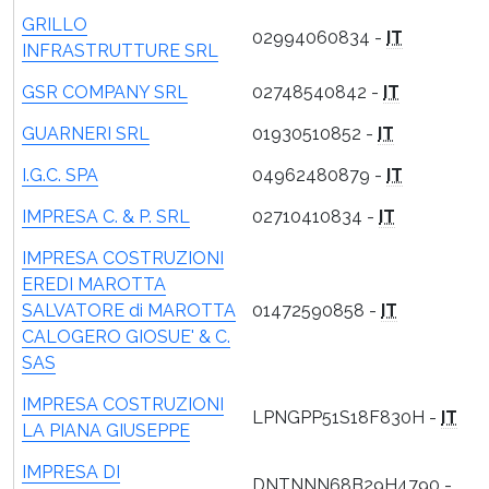
GRILLO
02994060834 -
IT
INFRASTRUTTURE SRL
GSR COMPANY SRL
02748540842 -
IT
GUARNERI SRL
01930510852 -
IT
I.G.C. SPA
04962480879 -
IT
IMPRESA C. & P. SRL
02710410834 -
IT
IMPRESA COSTRUZIONI
EREDI MAROTTA
SALVATORE di MAROTTA
01472590858 -
IT
CALOGERO GIOSUE' & C.
SAS
IMPRESA COSTRUZIONI
LPNGPP51S18F830H -
IT
LA PIANA GIUSEPPE
IMPRESA DI
DNTNNN68B29H4790 -