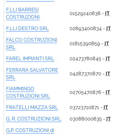
F.LLI BARRESI
01529240838 -
IT
COSTRUZIONI
F.LLI DESTRO SRL
02893400834 -
IT
FALCO COSTRUZIONI
01815390859 -
IT
SRL
FAREL IMPIANTI SRL
02473780845 -
IT
FERRARA SALVATORE
04287370870 -
IT
SRL
FIAMMINGO
02705470876 -
IT
COSTRUZIONI SRL
FRATELLI MAZZA SRL
03723710871 -
IT
G. R. COSTRUZIONI SRL
03088000835 -
IT
G.P. COSTRUZIONI di