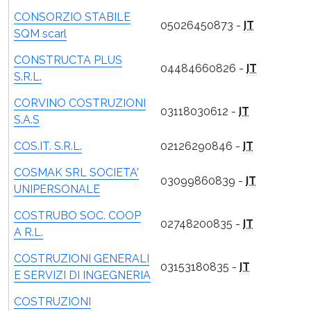
CONSORZIO STABILE
05026450873 -
IT
SQM scarl
CONSTRUCTA PLUS
04484660826 -
IT
S.R.L.
CORVINO COSTRUZIONI
03118030612 -
IT
S.A.S
COS.IT. S.R.L.
02126290846 -
IT
COSMAK SRL SOCIETA'
03099860839 -
IT
UNIPERSONALE
COSTRUBO SOC. COOP
02748200835 -
IT
A R.L.
COSTRUZIONI GENERALI
03153180835 -
IT
E SERVIZI DI INGEGNERIA
COSTRUZIONI