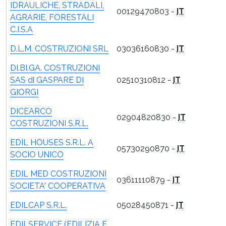
IDRAULICHE, STRADALI,
00129470803 -
IT
AGRARIE, FORESTALI
C.I.S.A
D.L.M. COSTRUZIONI SRL
03036160830 -
IT
DI.BI.GA. COSTRUZIONI
SAS di GASPARE DI
02510310812 -
IT
GIORGI
DICEARCO
02904820830 -
IT
COSTRUZIONI S.R.L.
EDIL HOUSES S.R.L. A
05730290870 -
IT
SOCIO UNICO
EDIL MED COSTRUZIONI
03611110879 -
IT
SOCIETA' COOPERATIVA
EDILCAP S.R.L.
05028450871 -
IT
EDILSERVICE (EDILIZIA E