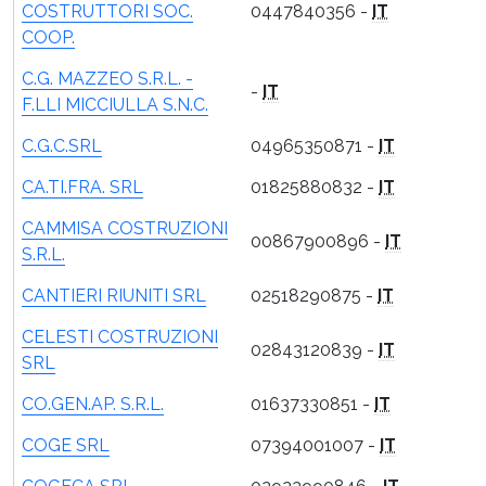
COSTRUTTORI SOC.
0447840356 -
IT
COOP.
C.G. MAZZEO S.R.L. -
-
IT
F.LLI MICCIULLA S.N.C.
C.G.C.SRL
04965350871 -
IT
CA.TI.FRA. SRL
01825880832 -
IT
CAMMISA COSTRUZIONI
00867900896 -
IT
S.R.L.
CANTIERI RIUNITI SRL
02518290875 -
IT
CELESTI COSTRUZIONI
02843120839 -
IT
SRL
CO.GEN.AP. S.R.L.
01637330851 -
IT
COGE SRL
07394001007 -
IT