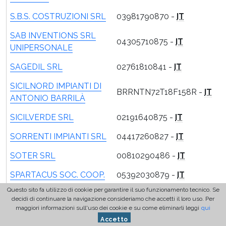
S.B.S. COSTRUZIONI SRL
03981790870 -
IT
SAB INVENTIONS SRL
04305710875 -
IT
UNIPERSONALE
SAGEDIL SRL
02761810841 -
IT
SICILNORD IMPIANTI DI
BRRNTN72T18F158R -
IT
ANTONIO BARRILÀ
SICILVERDE SRL
02191640875 -
IT
SORRENTI IMPIANTI SRL
04417260827 -
IT
SOTER SRL
00810290486 -
IT
SPARTACUS SOC. COOP.
05392030879 -
IT
Questo sito fa utilizzo di cookie per garantire il suo funzionamento tecnico. Se
TECNO EDIL PROJECT
01921050850 -
IT
decidi di continuare la navigazione consideriamo che accetti il loro uso. Per
SRL
maggiori informazioni sull'uso dei cookie e su come eliminarli leggi
qui
Accetto
TECNO GROUP SRL
05570580828 -
IT