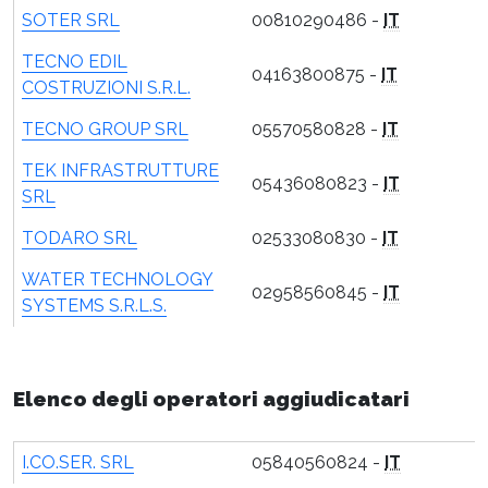
SOTER SRL
00810290486 -
IT
TECNO EDIL
04163800875 -
IT
COSTRUZIONI S.R.L.
TECNO GROUP SRL
05570580828 -
IT
TEK INFRASTRUTTURE
05436080823 -
IT
SRL
TODARO SRL
02533080830 -
IT
WATER TECHNOLOGY
02958560845 -
IT
SYSTEMS S.R.L.S.
Elenco degli operatori aggiudicatari
I.CO.SER. SRL
05840560824 -
IT