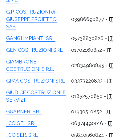
S.R.L.
G.P. COSTRUZIONI di
GIUSEPPE PROIETTO
03986690877 -
IT
SAS
GANGI IMPIANTI SRL
05738830826 -
IT
GEN COSTRUZIONI SRL
01702160852 -
IT
GIAMBRONE
02834980845 -
IT
COSTRUZIONI S.R.L.
GIMA COSTRUZIONI SRL
03373220833 -
IT
GIUDICE COSTRUZIONI E
01852570850 -
IT
SERVIZI
GUARNERI SRL
01930510852 -
IT
I.CO.GE.I. SRL
06374490016 -
IT
I.CO.SER. SRL
05840560824 -
IT