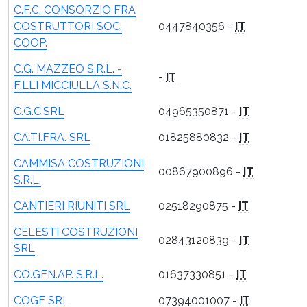
C.F.C. CONSORZIO FRA
COSTRUTTORI SOC.
0447840356 -
IT
COOP.
C.G. MAZZEO S.R.L. -
-
IT
F.LLI MICCIULLA S.N.C.
C.G.C.SRL
04965350871 -
IT
CA.TI.FRA. SRL
01825880832 -
IT
CAMMISA COSTRUZIONI
00867900896 -
IT
S.R.L.
CANTIERI RIUNITI SRL
02518290875 -
IT
CELESTI COSTRUZIONI
02843120839 -
IT
SRL
CO.GEN.AP. S.R.L.
01637330851 -
IT
COGE SRL
07394001007 -
IT