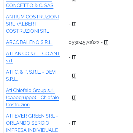
CONCETTO & C. SAS
ANTIUM COSTRUZIONI
SRL +ALBERTI
-
IT
COSTRUZIONI SRL
ARCOBALENO S.R.L.
05304570822 -
IT
ATI AN.CO s.r.l. - CO.ANT
-
IT
s.r.l.
ATI C. & P. S.R.L. - DEVI
-
IT
S.R.L.
Ati Chiofalo Group s.r.l.
(capogruppo) - Chiofalo
-
IT
Costruzion
ATI EVER GREEN SRL -
ORLANDO SERGIO
-
IT
IMPRESA INDIVIDUALE