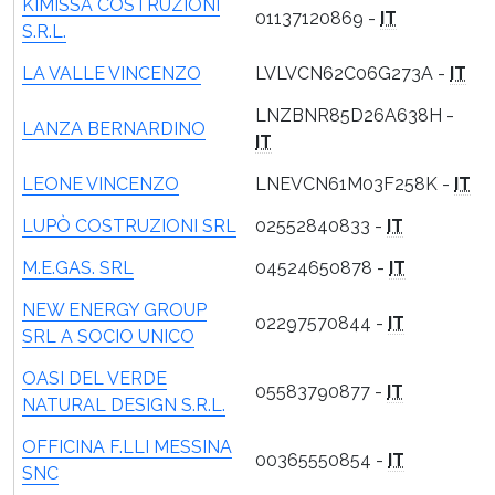
KIMISSA COSTRUZIONI
01137120869 -
IT
S.R.L.
LA VALLE VINCENZO
LVLVCN62C06G273A -
IT
LNZBNR85D26A638H -
LANZA BERNARDINO
IT
LEONE VINCENZO
LNEVCN61M03F258K -
IT
LUPÒ COSTRUZIONI SRL
02552840833 -
IT
M.E.GAS. SRL
04524650878 -
IT
NEW ENERGY GROUP
02297570844 -
IT
SRL A SOCIO UNICO
OASI DEL VERDE
05583790877 -
IT
NATURAL DESIGN S.R.L.
OFFICINA F.LLI MESSINA
00365550854 -
IT
SNC