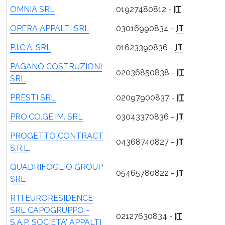
OMNIA SRL
01927480812 -
IT
OPERA APPALTI SRL
03016990834 -
IT
P.I.C.A. SRL
01623390836 -
IT
PAGANO COSTRUZIONI
02036850838 -
IT
SRL
PRESTI SRL
02097900837 -
IT
PRO.CO.GE.IM. SRL
03043370836 -
IT
PROGETTO CONTRACT
04368740827 -
IT
S.R.L.
QUADRIFOGLIO GROUP
05465780822 -
IT
SRL
RTI EURORESIDENCE
SRL CAPOGRUPPO -
02127630834 -
IT
S.A.P. SOCIETA' APPALTI