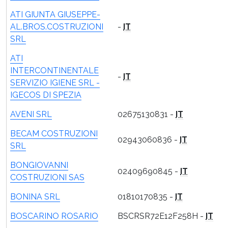
ATI GIUNTA GIUSEPPE-
AL.BROS.COSTRUZIONI
-
IT
SRL
ATI
INTERCONTINENTALE
-
IT
SERVIZIO IGIENE SRL -
IGECOS DI SPEZIA
AVENI SRL
02675130831 -
IT
BECAM COSTRUZIONI
02943060836 -
IT
SRL
BONGIOVANNI
02409690845 -
IT
COSTRUZIONI SAS
BONINA SRL
01810170835 -
IT
BOSCARINO ROSARIO
BSCRSR72E12F258H -
IT