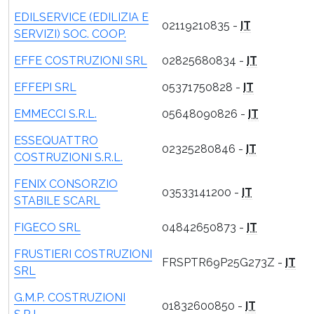
EDILSERVICE (EDILIZIA E
02119210835 -
IT
SERVIZI) SOC. COOP.
EFFE COSTRUZIONI SRL
02825680834 -
IT
EFFEPI SRL
05371750828 -
IT
EMMECCI S.R.L.
05648090826 -
IT
ESSEQUATTRO
02325280846 -
IT
COSTRUZIONI S.R.L.
FENIX CONSORZIO
03533141200 -
IT
STABILE SCARL
FIGECO SRL
04842650873 -
IT
FRUSTIERI COSTRUZIONI
FRSPTR69P25G273Z -
IT
SRL
G.M.P. COSTRUZIONI
01832600850 -
IT