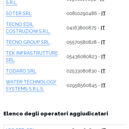
S.R.L.
SOTER SRL
00810290486 -
IT
TECNO EDIL
04163800875 -
IT
COSTRUZIONI S.R.L.
TECNO GROUP SRL
05570580828 -
IT
TEK INFRASTRUTTURE
05436080823 -
IT
SRL
TODARO SRL
02533080830 -
IT
WATER TECHNOLOGY
02958560845 -
IT
SYSTEMS S.R.L.S.
Elenco degli operatori aggiudicatari