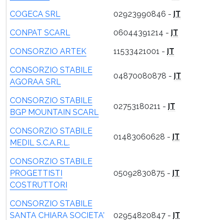
COGECA SRL
02923990846 -
IT
CONPAT SCARL
06044391214 -
IT
CONSORZIO ARTEK
11533421001 -
IT
CONSORZIO STABILE
04870080878 -
IT
AGORAA SRL
CONSORZIO STABILE
02753180211 -
IT
BGP MOUNTAIN SCARL
CONSORZIO STABILE
01483060628 -
IT
MEDIL S.C.A.R.L.
CONSORZIO STABILE
PROGETTISTI
05092830875 -
IT
COSTRUTTORI
CONSORZIO STABILE
SANTA CHIARA SOCIETA'
02954820847 -
IT