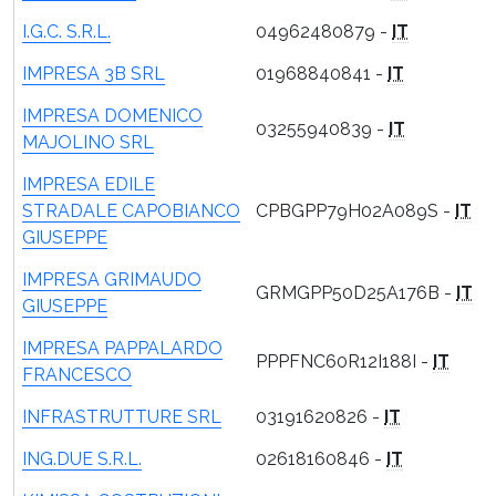
I.G.C. S.R.L.
04962480879 -
IT
IMPRESA 3B SRL
01968840841 -
IT
IMPRESA DOMENICO
03255940839 -
IT
MAJOLINO SRL
IMPRESA EDILE
STRADALE CAPOBIANCO
CPBGPP79H02A089S -
IT
GIUSEPPE
IMPRESA GRIMAUDO
GRMGPP50D25A176B -
IT
GIUSEPPE
IMPRESA PAPPALARDO
PPPFNC60R12I188I -
IT
FRANCESCO
INFRASTRUTTURE SRL
03191620826 -
IT
ING.DUE S.R.L.
02618160846 -
IT