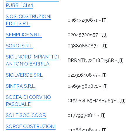
PUBBLICI srl
S.C.S. COSTRUZIONI
03643290871 -
IT
EDILI S.R.L.
SEMPLICE S.R.L.
02045720857 -
IT
SGROI S.R.L.
03880880871 -
IT
SICILNORD IMPIANTI DI
BRRNTN72T18F158R -
IT
ANTONIO BARRILÀ
SICILVERDE SRL
02191640875 -
IT
SINFRA S.R.L.
05695960871 -
IT
SOCEA DI CORVINO
CRVPQL85H28B963F -
IT
PASQUALE
SOLE SOC. COOP.
01779970811 -
IT
SORCE COSTRUZIONI
01968210854 -
IT