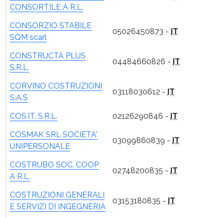
CONSORTILE A R.L.
CONSORZIO STABILE
05026450873 -
IT
SQM scarl
CONSTRUCTA PLUS
04484660826 -
IT
S.R.L.
CORVINO COSTRUZIONI
03118030612 -
IT
S.A.S
COS.IT. S.R.L.
02126290846 -
IT
COSMAK SRL SOCIETA'
03099860839 -
IT
UNIPERSONALE
COSTRUBO SOC. COOP
02748200835 -
IT
A R.L.
COSTRUZIONI GENERALI
03153180835 -
IT
E SERVIZI DI INGEGNERIA