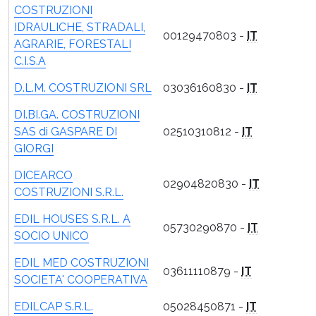
COSTRUZIONI
IDRAULICHE, STRADALI,
00129470803 -
IT
AGRARIE, FORESTALI
C.I.S.A
D.L.M. COSTRUZIONI SRL
03036160830 -
IT
DI.BI.GA. COSTRUZIONI
SAS di GASPARE DI
02510310812 -
IT
GIORGI
DICEARCO
02904820830 -
IT
COSTRUZIONI S.R.L.
EDIL HOUSES S.R.L. A
05730290870 -
IT
SOCIO UNICO
EDIL MED COSTRUZIONI
03611110879 -
IT
SOCIETA' COOPERATIVA
EDILCAP S.R.L.
05028450871 -
IT