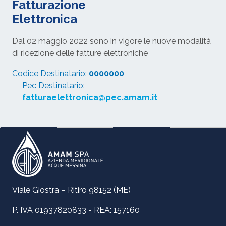
Fatturazione
Elettronica
Dal 02 maggio 2022 sono in vigore le nuove modalità
di ricezione delle fatture elettroniche
Codice Destinatario:
0000000
Pec Destinatario:
fatturaelettronica@pec.amam.it
Viale Giostra – Ritiro 98152 (ME)
P. IVA 01937820833 - REA: 157160