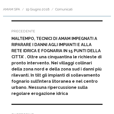
Autore
Pubblicato
Categorie
AMAM SPA
19 Giugno 2018
Comunicati
il
Navigazione
articoli
PRECEDENTE
Articolo
MALTEMPO, TECNICI DI AMAM IMPEGNATI A
precedente:
RIPARARE I DANNI AGLI IMPIANTI E ALLA
RETE IDRICA E FOGNARIA IN 15 PUNTI DELLA
CITTA’ . Oltre una cinquantina le richieste di
pronto intervento. Nei villaggi collinari
della zona nord e della zona sud i danni più
rilevanti. In tilt gli impianti di sollevamento
fognario sull’intera litoranea e nel centro
urbano. Nessuna ripercussione sulla
regolare erogazione idrica