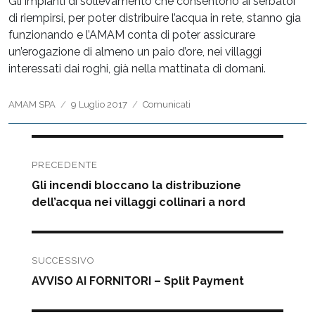
Gli impianti di sollevamento che consentono ai serbatoi
di riempirsi, per poter distribuire l’acqua in rete, stanno gia
funzionando e l’AMAM conta di poter assicurare
un’erogazione di almeno un paio d’ore, nei villaggi
interessati dai roghi, già nella mattinata di domani.
Autore
Pubblicato
Categorie
AMAM SPA
9 Luglio 2017
Comunicati
il
Navigazione
articoli
PRECEDENTE
Articolo
Gli incendi bloccano la distribuzione
precedente:
dell’acqua nei villaggi collinari a nord
SUCCESSIVO
Articolo
AVVISO AI FORNITORI – Split Payment
successivo: