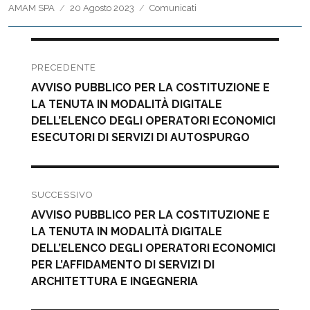
Autore
Pubblicato
Categorie
AMAM SPA
20 Agosto 2023
Comunicati
il
Navigazione
articoli
PRECEDENTE
Articolo
AVVISO PUBBLICO PER LA COSTITUZIONE E
precedente:
LA TENUTA IN MODALITÀ DIGITALE
DELL’ELENCO DEGLI OPERATORI ECONOMICI
ESECUTORI DI SERVIZI DI AUTOSPURGO
SUCCESSIVO
Articolo
AVVISO PUBBLICO PER LA COSTITUZIONE E
successivo:
LA TENUTA IN MODALITÀ DIGITALE
DELL’ELENCO DEGLI OPERATORI ECONOMICI
PER L’AFFIDAMENTO DI SERVIZI DI
ARCHITETTURA E INGEGNERIA