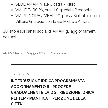
SEDE AMAM, Viale Giostra – Ritiro;
VIALE EUROPA, pressi Ospedale Piemonte;
VIA PRINCIPE UMBERTO, pressi Serbatoio Torre
Vittoria (incrocio con la via Michele Amari).
Sul sito e sui canali social di AMAM gli aggiornamenti
costanti
Autore
Pubblicato
Categorie
AMAM SPA
4 Maggio 2024
Comunicati
il
Navigazione
articoli
PRECEDENTE
Articolo
INTERRUZIONE IDRICA PROGRAMMATA –
precedente:
AGGIORNAMENTO 6 –PROCEDE
GRADUALMENTE LA DISTRIBUZIONE IDRICA
NEI TEMPIPIANIFICATI PER ZONE DELLA
CITTA’