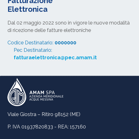
Fatturazione
Elettronica
Dal 02 maggio 2022 sono in vigore le nuove modalità
di ricezione delle fatture elettroniche
Codice Destinatario:
0000000
Pec Destinatario:
fatturaelettronica@pec.amam.it
Viale Giostra – Ritiro 98152 (ME)
P. IVA 01937820833 - REA: 157160