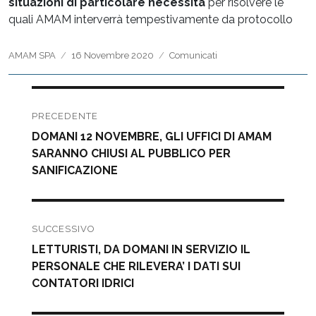
situazioni di particolare necessità
per risolvere le
quali AMAM interverrà tempestivamente da protocollo
Autore
Pubblicato
Categorie
AMAM SPA
16 Novembre 2020
Comunicati
il
Navigazione
articoli
PRECEDENTE
Articolo
DOMANI 12 NOVEMBRE, GLI UFFICI DI AMAM
precedente:
SARANNO CHIUSI AL PUBBLICO PER
SANIFICAZIONE
SUCCESSIVO
Articolo
LETTURISTI, DA DOMANI IN SERVIZIO IL
successivo:
PERSONALE CHE RILEVERA’ I DATI SUI
CONTATORI IDRICI