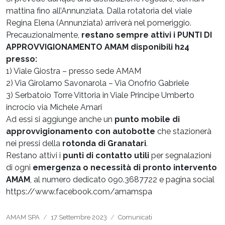
mattina fino all’Annunziata. Dalla rotatoria del viale
Regina Elena (Annunziata) arriverà nel pomeriggio.
Precauzionalmente,
restano sempre attivi i PUNTI DI
APPROVVIGIONAMENTO AMAM disponibili h24
presso:
1) Viale Giostra – presso sede AMAM
2) Via Girolamo Savonarola – Via Onofrio Gabriele
3) Serbatoio Torre Vittoria in Viale Principe Umberto
incrocio via Michele Amari
Ad essi si aggiunge anche un
punto mobile di
approvvigionamento con autobotte
che stazionerà
nei pressi della
rotonda di Granatari
.
Restano attivi i
punti di contatto utili
per segnalazioni
di ogni
emergenza o necessità di pronto intervento
AMAM
, al numero dedicato 090.3687722 e pagina social
https://www.facebook.com/amamspa
Autore
Pubblicato
Categorie
AMAM SPA
17 Settembre 2023
Comunicati