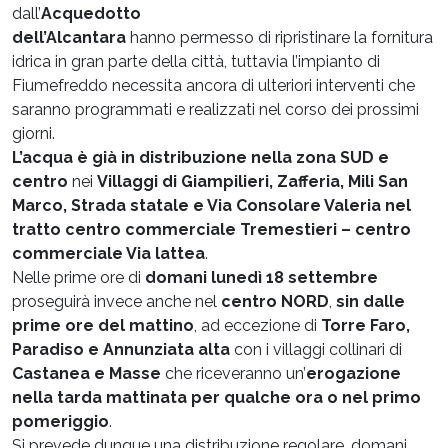
dall’
Acquedotto
dell’Alcantara
hanno permesso di ripristinare la fornitura
idrica in gran parte della città, tuttavia l’impianto di
Fiumefreddo necessita ancora di ulteriori interventi che
saranno programmati e realizzati nel corso dei prossimi
giorni.
L’acqua è già in distribuzione nella zona SUD e
centro
nei
Villaggi di Giampilieri, Zafferia, Mili San
Marco, Strada statale e Via Consolare Valeria nel
tratto centro commerciale Tremestieri – centro
commerciale Via lattea
.
Nelle prime ore di
domani lunedì 18 settembre
proseguirà invece anche nel
centro NORD
,
sin dalle
prime ore del mattino
, ad eccezione di
Torre Faro,
Paradiso e Annunziata alta
con i villaggi collinari di
Castanea e Masse
che riceveranno un’
erogazione
nella tarda mattinata per qualche ora o nel primo
pomeriggio
.
Si prevede dunque una distribuzione regolare, domani