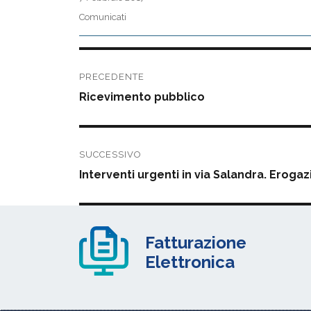
il
Categorie
Comunicati
Navigazione
PRECEDENTE
articoli
Articolo
Ricevimento pubblico
precedente:
SUCCESSIVO
Articolo
Interventi urgenti in via Salandra. Eroga
successivo:
Fatturazione
Elettronica