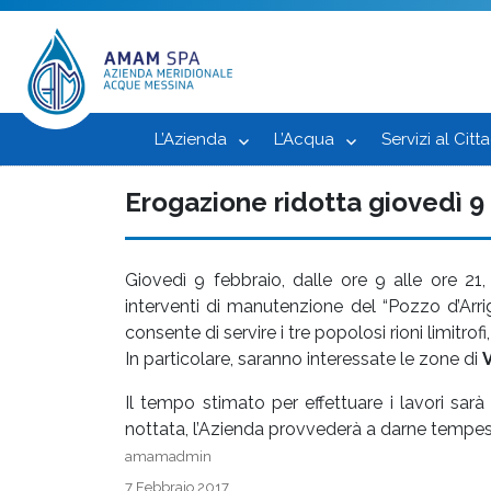
L’Azienda
L’Acqua
Servizi al Citt
Erogazione ridotta giovedì 9 f
Giovedì 9 febbraio, dalle ore 9 alle ore 21,
interventi di manutenzione del “Pozzo d’Arri
consente di servire i tre popolosi rioni limitrof
In particolare, saranno interessate le zone di
Il tempo stimato per effettuare i lavori sarà
nottata, l’Azienda provvederà a darne tempe
Autore
amamadmin
Pubblicato
7 Febbraio 2017