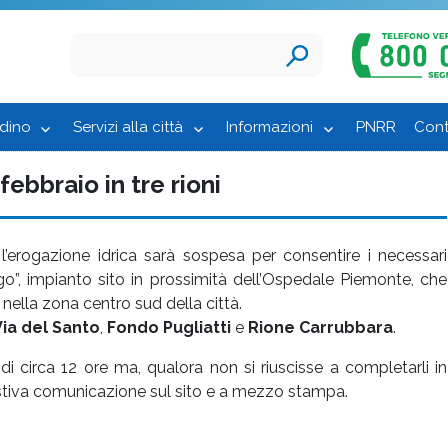
adino
Servizi alla città
Informazioni
PNRR
Cont
ebbraio in tre rioni
 l’erogazione idrica sarà sospesa per consentire i necessari
go”, impianto sito in prossimità dell’Ospedale Piemonte, che
i, nella zona centro sud della città.
Via del Santo
,
Fondo Pugliatti
e
Rione Carrubbara
.
 di circa 12 ore ma, qualora non si riuscisse a completarli in
stiva comunicazione sul sito e a mezzo stampa.