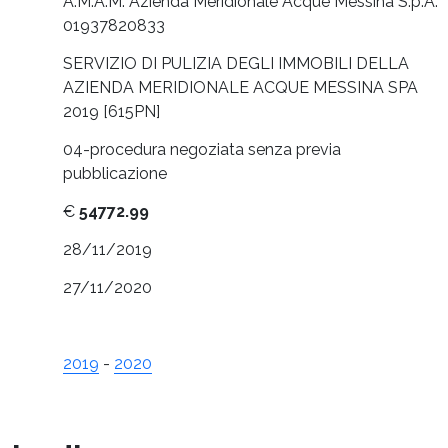
A.M.A.M. Azienda Meridionale Acque Messina S.p.A.
01937820833
SERVIZIO DI PULIZIA DEGLI IMMOBILI DELLA
AZIENDA MERIDIONALE ACQUE MESSINA SPA
2019 [615PN]
04-procedura negoziata senza previa
pubblicazione
€
54772.99
28/11/2019
27/11/2020
2019
-
2020