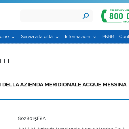
adino
Servizi alla città
Informazioni
PNRR
Cont
IELE
ILI DELLA AZIENDA MERIDIONALE ACQUE MESSINA
8028015F8A