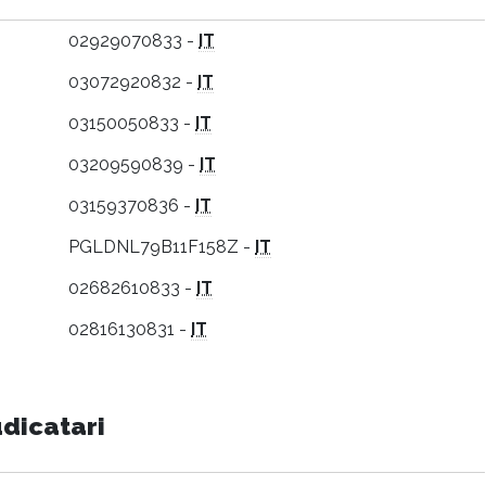
02929070833 -
IT
03072920832 -
IT
03150050833 -
IT
03209590839 -
IT
03159370836 -
IT
PGLDNL79B11F158Z -
IT
02682610833 -
IT
02816130831 -
IT
udicatari