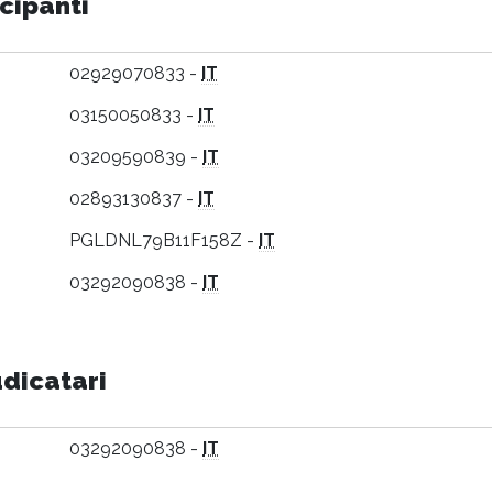
cipanti
02929070833 -
IT
03150050833 -
IT
03209590839 -
IT
02893130837 -
IT
PGLDNL79B11F158Z -
IT
03292090838 -
IT
udicatari
03292090838 -
IT