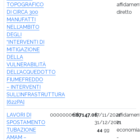
TOPOGRAFICO
affidamen
DI CIRCA 300
diretto
MANUFATTI
NELL’AMBITO
DEGLI
“INTERVENTI DI
MITIGAZIONE
DELLA
VULNERABILITÀ
DELL’ACQUEDOTTO
FIUMEFREDDO
– INTERVENTI
SULL’INFRASTRUTTURA
[622PA]
LAVORI DI
0000000000
€
67147.06
17/11/2021
affidamen
SPOSTAMENTO
31/12/2021
in
TUBAZIONE
economia
44
gg
AMAM –
-