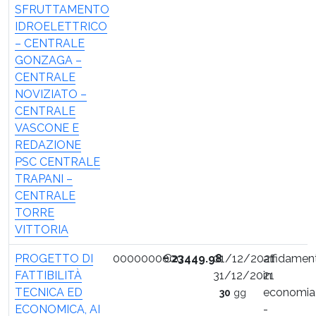
SFRUTTAMENTO
IDROELETTRICO
– CENTRALE
GONZAGA –
CENTRALE
NOVIZIATO –
CENTRALE
VASCONE E
REDAZIONE
PSC CENTRALE
TRAPANI –
CENTRALE
TORRE
VITTORIA
PROGETTO DI
0000000000
€
23449.98
01/12/2021
affidamen
FATTIBILITÀ
31/12/2021
in
TECNICA ED
economia
30
gg
ECONOMICA, AI
-