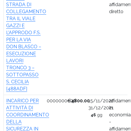
STRADA DI
affidamen
COLLEGAMENTO
diretto
TRA IL VIALE
GAZZI E
L’APPRODO F.S.
PER LA VIA
DON BLASCO –
ESECUZIONE
LAVORI
TRONCO 3 –
SOTTOPASSO
S. CECILIA
[488ADF]
INCARICO PER
0000000000
€
4800.00
15/11/2021
affidamen
ATTIVITÀ DI
31/12/2021
in
COORDINAMENTO
economia
46
gg
DELLA
-
SICUREZZA IN
affidamen