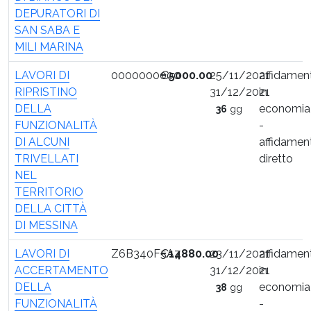
DEPURATORI DI
SAN SABA E
MILI MARINA
LAVORI DI
0000000000
€
5000.00
25/11/2021
affidamen
RIPRISTINO
31/12/2021
in
DELLA
economia
36
gg
FUNZIONALITÀ
-
DI ALCUNI
affidamen
TRIVELLATI
diretto
NEL
TERRITORIO
DELLA CITTÀ
DI MESSINA
LAVORI DI
Z6B340F5A7
€
14880.00
23/11/2021
affidamen
ACCERTAMENTO
31/12/2021
in
DELLA
economia
38
gg
FUNZIONALITÀ
-