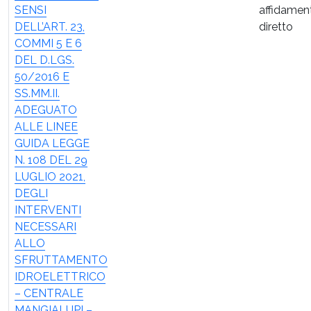
SENSI
affidamen
DELL’ART. 23,
diretto
COMMI 5 E 6
DEL D.LGS.
50/2016 E
SS.MM.II.
ADEGUATO
ALLE LINEE
GUIDA LEGGE
N. 108 DEL 29
LUGLIO 2021,
DEGLI
INTERVENTI
NECESSARI
ALLO
SFRUTTAMENTO
IDROELETTRICO
– CENTRALE
MANGIALUPI –