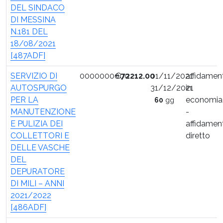
DEL SINDACO
DI MESSINA
N.181 DEL
18/08/2021
[487ADF]
SERVIZIO DI
0000000000
€
72212.00
01/11/2021
affidamen
AUTOSPURGO
31/12/2021
in
PER LA
economia
60
gg
MANUTENZIONE
-
E PULIZIA DEI
affidamen
COLLETTORI E
diretto
DELLE VASCHE
DEL
DEPURATORE
DI MILI – ANNI
2021/2022
[486ADF]