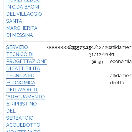
IN C.DA BAGNI
DEL VILLAGGIO
SANTA
MARGHERITA
DI MESSINA
SERVIZIO
0000000000
€
35573.25
01/12/2021
affidamen
TECNICO DI
31/12/2021
in
PROGETTAZIONE
economia
30
gg
DI FATTIBILITA’
-
TECNICA ED
affidamen
ECONOMICA
diretto
DEI LAVORI DI
“ADEGUAMENTO
E RIPRISTINO
DEL
SERBATOIO
ACQUEDOTTO