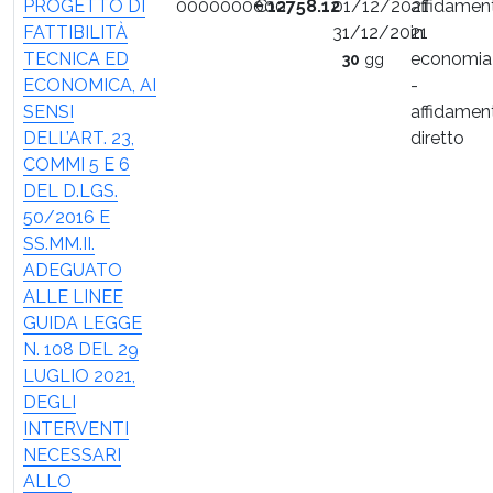
PROGETTO DI
0000000000
€
12758.12
01/12/2021
affidamen
FATTIBILITÀ
31/12/2021
in
TECNICA ED
economia
30
gg
ECONOMICA, AI
-
SENSI
affidamen
DELL’ART. 23,
diretto
COMMI 5 E 6
DEL D.LGS.
50/2016 E
SS.MM.II.
ADEGUATO
ALLE LINEE
GUIDA LEGGE
N. 108 DEL 29
LUGLIO 2021,
DEGLI
INTERVENTI
NECESSARI
ALLO