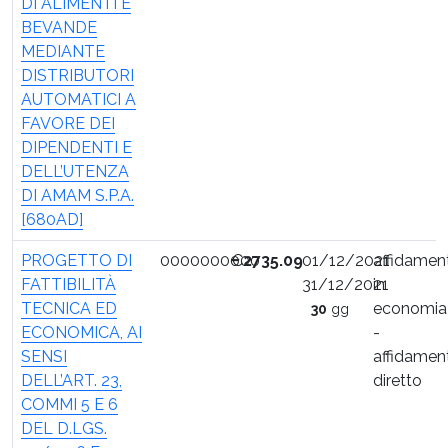
DI ALIMENTI E
BEVANDE
MEDIANTE
DISTRIBUTORI
AUTOMATICI A
FAVORE DEI
DIPENDENTI E
DELL’UTENZA
DI AMAM S.P.A.
[680AD]
PROGETTO DI
0000000000
€
2735.09
01/12/2021
affidamen
FATTIBILITÀ
31/12/2021
in
TECNICA ED
economia
30
gg
ECONOMICA, AI
-
SENSI
affidamen
DELL’ART. 23,
diretto
COMMI 5 E 6
DEL D.LGS.