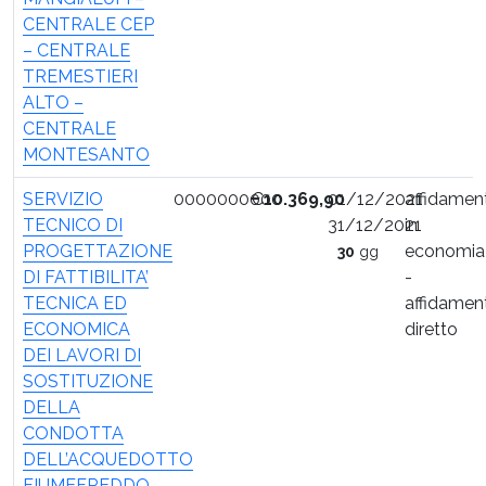
CENTRALE CEP
– CENTRALE
TREMESTIERI
ALTO –
CENTRALE
MONTESANTO
SERVIZIO
0000000000
€
10.369,90
01/12/2021
affidamen
TECNICO DI
31/12/2021
in
PROGETTAZIONE
economia
30
gg
DI FATTIBILITA’
-
TECNICA ED
affidamen
ECONOMICA
diretto
DEI LAVORI DI
SOSTITUZIONE
DELLA
CONDOTTA
DELL’ACQUEDOTTO
FIUMEFREDDO