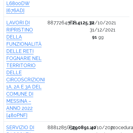
L6800DW
[676AD]
LAVORI DI
88772645FF
€
214125.32
01/10/2021
RIPRISTINO
31/12/2021
DELLA
91
gg
FUNZIONALITÀ
DELLE RETI
FOGNARIE NEL
TERRITORIO
DELLE
CIRCOSCRIZIONI
1A, 2A E 3A DEL
COMUNE DI
MESSINA –
ANNO 2022
[480PNF]
SERVIZIO DI
8881285C39
€
290891.40
11/10/2021
procedur