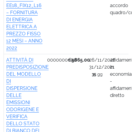
EE18_FIX12_L16
accordo
– FORNITURA
quadro/c
DI ENERGIA
ELETTRICA A
PREZZO FISSO
12 MESI – ANNO
2022
ATTIVITÀ DI
0000000000
€
5865.00
26/11/2021
affidamen
PREDISPOSIZIONE
31/12/2021
in
DEL MODELLO
economia
35
gg
DI
-
DISPERSIONE
affidamen
DELLE
diretto
EMISSIONI
ODORIGENE E
VERIFICA
DELLO STATO
DI BIANCO DEI