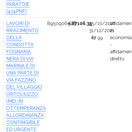
PARATOIE
[474PNF]
LAVORI DI
895090694B
€
87106.35
25/10/2021
affidamen
RIFACIMENTO
31/12/2021
in
DELLA
economia
67
gg
CONDOTTA
-
FOGNARIA
affidamen
NERA DI VIA
diretto
MARINA E DI
UNA PARTE DI
VIA FAZZINO
DEL VILLAGGIO
ORTOLIUZZO
(ME), IN
OTTEMPERANZA
ALL’ORDINANZA
CONTINGIBILE
ED URGENTE