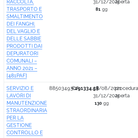
RACCOLTA,
31/12/2021
aperta
TRASPORTO E
81
gg
SMALTIMENTO
DEI FANGHI,
DEL VAGLIO E
DELLE SABBIE
PRODOTTI DAI
DEPURATORI
COMUNALI –
ANNO 2021 –
[481PAF]
SERVIZIO E
885034930A
€
291334.58
23/08/2021
procedur
LAVORI DI
31/12/2021
aperta
MANUTENZIONE
130
gg
STRAORDINARIA
PER LA
GESTIONE
CONTROLLO E