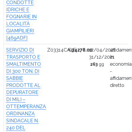
CONDOTTE
IDRICHE E
FOGNARIE IN
LOCALITÀ
GIAMPILIERI
[469ADF]
SERVIZIO DI
Z03314CA4F
€
34278.00
12/04/2021
affidamen
TRASPORTO E
31/12/2021
in
SMALTIMENTO
economia
263
gg
DI 300 TON. DI
-
SABBIE
affidamen
PRODOTTE AL
diretto
DEPURATORE
DI MILI –
OTTEMPERANZA
ORDINANZA
SINDACALE N.
240 DEL