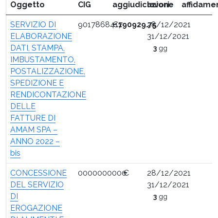
Oggetto
CIG
aggiudicazione
lavori
affidame
ris
Elenco
de
SERVIZIO DI
9017868417
€
190929.75
28/12/2021
dei
ta
ELABORAZIONE
31/12/2021
bandi
DATI, STAMPA,
3
gg
di
IMBUSTAMENTO,
gara
POSTALIZZAZIONE,
pubblicati
SPEDIZIONE E
RENDICONTAZIONE
DELLE
FATTURE DI
AMAM SPA –
ANNO 2022 –
bis
CONCESSIONE
0000000000
€
28/12/2021
DEL SERVIZIO
31/12/2021
DI
3
gg
EROGAZIONE