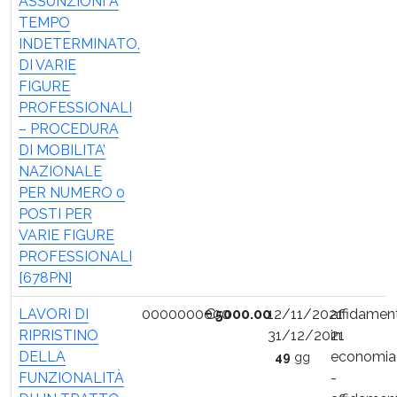
ASSUNZIONI A
TEMPO
INDETERMINATO,
DI VARIE
FIGURE
PROFESSIONALI
– PROCEDURA
DI MOBILITA’
NAZIONALE
PER NUMERO 0
POSTI PER
VARIE FIGURE
PROFESSIONALI
[678PN]
LAVORI DI
0000000000
€
5000.00
12/11/2021
affidamen
RIPRISTINO
31/12/2021
in
DELLA
economia
49
gg
FUNZIONALITÀ
-