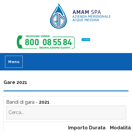
CONTATTI
Menu
Gare 2021
Bandi di gara -
2021
Cerca
Di
nei
pe
bandi:
fil
Importo
Durata
Modalità
i