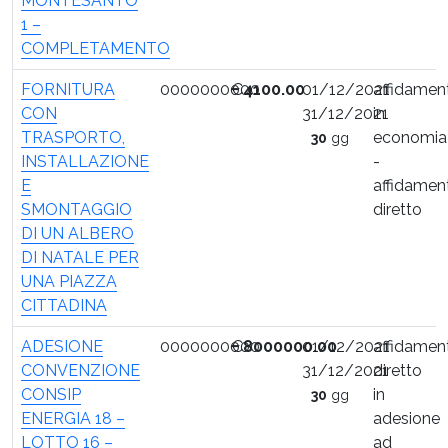
MONTESANTO
1 –
COMPLETAMENTO
FORNITURA
0000000000
€
4100.00
01/12/2021
affidamen
CON
31/12/2021
in
TRASPORTO,
economia
30
gg
INSTALLAZIONE
-
E
affidamen
SMONTAGGIO
diretto
DI UN ALBERO
DI NATALE PER
UNA PIAZZA
CITTADINA
ADESIONE
0000000000
€
8000000.00
01/12/2021
affidamen
CONVENZIONE
31/12/2021
diretto
CONSIP
in
30
gg
ENERGIA 18 –
adesione
LOTTO 16 –
ad