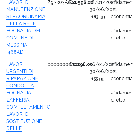
LAVORI DI
Z93303A844
€
30596.00
18/01/2021
affidamen
MANUTENZIONE
30/06/2021
in
STRAORDINARIA
economia
163
gg
DELLA RETE
-
FOGNARIA DEL
affidamen
COMUNE DI
diretto
MESSINA
[468ADF]
LAVORI
0000000000
€
31298.00
26/01/2021
affidamen
URGENTI DI
30/06/2021
in
RIPARAZIONE
economia
155
gg
CONDOTTA
-
FOGNARIA
affidamen
ZAFFERIA;
diretto
COMPLETAMENTO
LAVORI DI
SOSTITUZIONE
DELLE