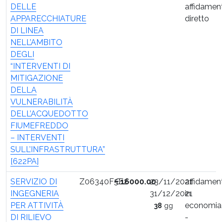
DELLE
affidamen
APPARECCHIATURE
diretto
DI LINEA
NELL’AMBITO
DEGLI
“INTERVENTI DI
MITIGAZIONE
DELLA
VULNERABILITÀ
DELL’ACQUEDOTTO
FIUMEFREDDO
– INTERVENTI
SULL’INFRASTRUTTURA”
[622PA]
SERVIZIO DI
Z06340F5E2
€
16000.00
23/11/2021
affidamen
INGEGNERIA
31/12/2021
in
PER ATTIVITÀ
economia
38
gg
DI RILIEVO
-