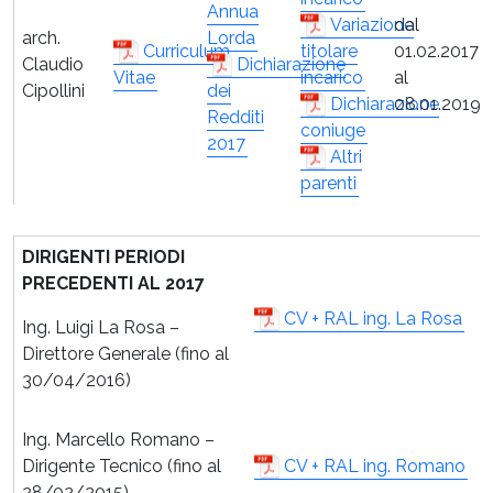
Annua
Variazione
dal
arch.
Lorda
Curriculum
titolare
01.02.2017
Claudio
Dichiarazione
Vitae
incarico
al
Cipollini
dei
Dichiarazione
08.01.2019
Redditi
coniuge
2017
Altri
parenti
DIRIGENTI PERIODI
PRECEDENTI AL 2017
CV + RAL ing. La Rosa
Ing. Luigi La Rosa –
Direttore Generale (fino al
30/04/2016)
Ing. Marcello Romano –
Dirigente Tecnico (fino al
CV + RAL ing. Romano
28/02/2015)