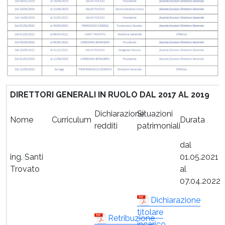
DIRETTORI GENERALI IN RUOLO DAL 2017 AL 2019
Dichiarazione
Situazioni
Nome
Curriculum
Durata
redditi
patrimoniali
dal
ing. Santi
01.05.2021
Trovato
al
07.04.2022
Dichiarazione
titolare
Retribuzione
incarico