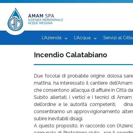
L’Azienda
L’Acqua
Servizi al Citt
Incendio Calatabiano
Due focolai di probabile origine dolosa sare
mattina, ha interessato il cantiere dell’Ama
che consentono all’acqua di affluire in Città 
Subito allertati, i vertici e i tecnici di Am
dell’ordine e le autorità competenti, dinam
consentiranno un approvvigionamento alter
subire inevitabili disagi.
A questo proposito, in raccordo con l’Aziend
comunale di Protezione civile, per il coordi