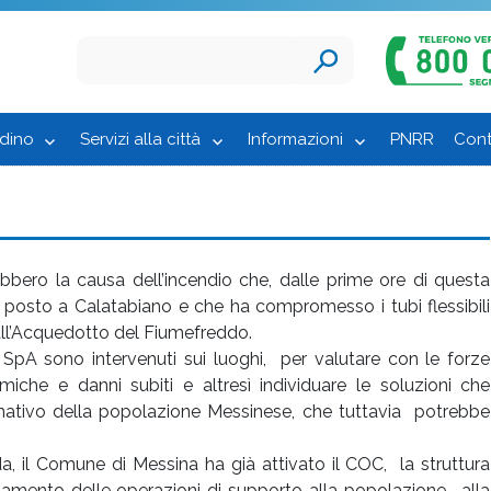
adino
Servizi alla città
Informazioni
PNRR
Cont
bbero la causa dell’incendio che, dalle prime ore di questa
m posto a Calatabiano e che ha compromesso i tubi flessibili
dall’Acquedotto del Fiumefreddo.
am SpA sono intervenuti sui luoghi, per valutare con le forze
iche e danni subiti e altresì individuare le soluzioni che
nativo della popolazione Messinese, che tuttavia potrebbe
a, il Comune di Messina ha già attivato il COC, la struttura
namento delle operazioni di supporto alla popolazione, alla