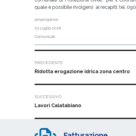
quale è possibile rivolgersi ai recapiti: tel.
Autore
amamadmin
Pubblicato
23 Luglio 2016
il
Categorie
Comunicati
Navigazione
PRECEDENTE
articoli
Articolo
Ridotta erogazione idrica zona centro
precedente:
SUCCESSIVO
Articolo
Lavori Calatabiano
successivo:
Fatturazione