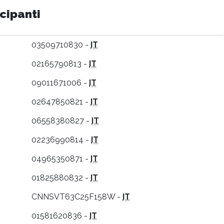
cipanti
03509710830 -
IT
02165790813 -
IT
09011671006 -
IT
02647850821 -
IT
06558380827 -
IT
02236990814 -
IT
04965350871 -
IT
01825880832 -
IT
CNNSVT63C25F158W -
IT
01581620836 -
IT