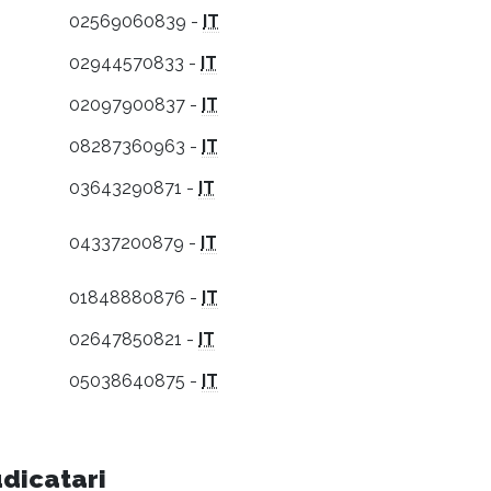
02569060839 -
IT
02944570833 -
IT
02097900837 -
IT
08287360963 -
IT
03643290871 -
IT
04337200879 -
IT
01848880876 -
IT
02647850821 -
IT
05038640875 -
IT
udicatari