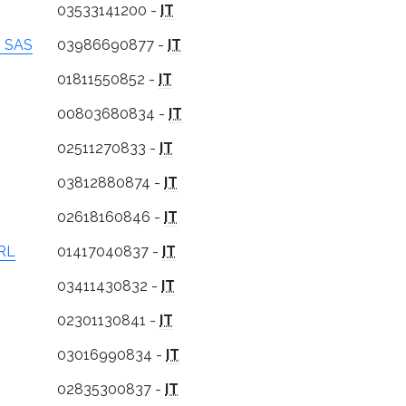
03533141200 -
IT
O SAS
03986690877 -
IT
01811550852 -
IT
00803680834 -
IT
02511270833 -
IT
03812880874 -
IT
02618160846 -
IT
RL
01417040837 -
IT
03411430832 -
IT
02301130841 -
IT
03016990834 -
IT
02835300837 -
IT