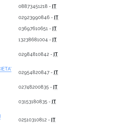
08873451218 -
IT
02923990846 -
IT
03697610651 -
IT
13238681004 -
IT
02984810842 -
IT
IETA'
02954820847 -
IT
02748200835 -
IT
03153180835 -
IT
I
02510310812 -
IT