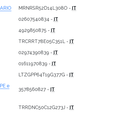
ARIO
MRNRSR52D14L308O -
IT
02607540834 -
IT
4929850875 -
IT
TRCRRT78E05C351L -
IT
02974390839 -
IT
01611970839 -
IT
LTZGPP64T19G377G -
IT
PE e
3578560827 -
IT
TRRDNC50C12G273J -
IT