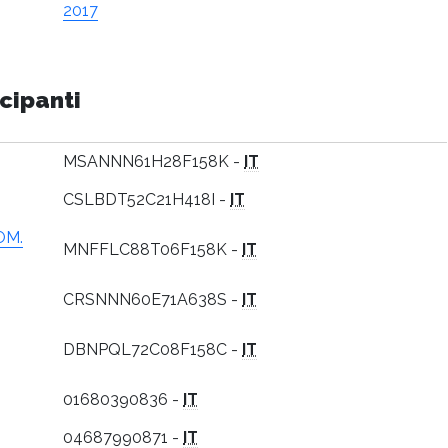
2017
cipanti
MSANNN61H28F158K -
IT
CSLBDT52C21H418I -
IT
OM.
MNFFLC88T06F158K -
IT
CRSNNN60E71A638S -
IT
DBNPQL72C08F158C -
IT
01680390836 -
IT
04687990871 -
IT