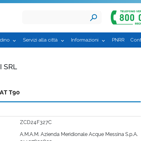
adino
Servizi alla città
Informazioni
PNRR
Cont
I SRL
AT T90
ZCD24F327C
A.M.A.M. Azienda Meridionale Acque Messina S.p.A.