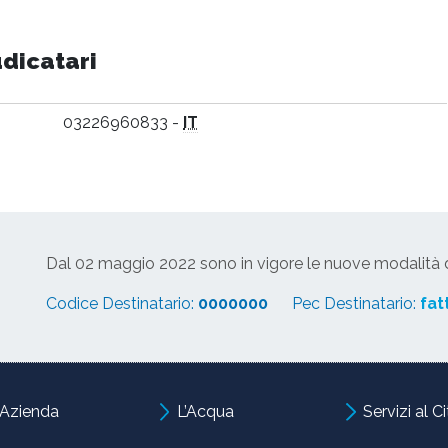
udicatari
03226960833 -
IT
Dal 02 maggio 2022 sono in vigore le nuove modalità di
Codice Destinatario:
0000000
Pec Destinatario:
fat
’Azienda
L’Acqua
Servizi al C