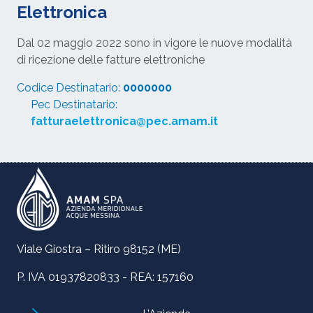
Elettronica
Dal 02 maggio 2022 sono in vigore le nuove modalità
di ricezione delle fatture elettroniche
Codice Destinatario:
0000000
Pec Destinatario:
fatturaelettronica@pec.amam.it
Viale Giostra – Ritiro 98152 (ME)
P. IVA 01937820833 - REA: 157160