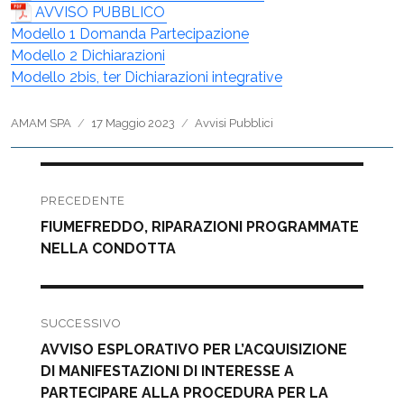
AVVISO PUBBLICO
Modello 1 Domanda Partecipazione
Modello 2 Dichiarazioni
Modello 2bis, ter Dichiarazioni integrative
Autore
Pubblicato
Categorie
AMAM SPA
17 Maggio 2023
Avvisi Pubblici
il
Navigazione
articoli
PRECEDENTE
Articolo
FIUMEFREDDO, RIPARAZIONI PROGRAMMATE
precedente:
NELLA CONDOTTA
SUCCESSIVO
Articolo
AVVISO ESPLORATIVO PER L’ACQUISIZIONE
successivo:
DI MANIFESTAZIONI DI INTERESSE A
PARTECIPARE ALLA PROCEDURA PER LA