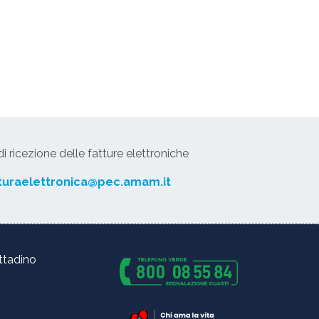
 ricezione delle fatture elettroniche
turaelettronica@pec.amam.it
ittadino