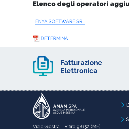
Elenco degli operatori aggi
ENYA SOFTWARE SRL
DETERMINA
Fatturazione
Elettronica
L
S
Viale Giostra – Ritiro 98152 (ME)