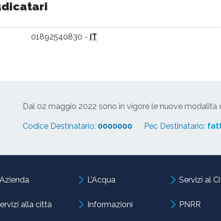
udicatari
01892540830 -
IT
Dal 02 maggio 2022 sono in vigore le nuove modalità di
Codice Destinatario:
0000000
Pec Destinatario:
fat
’Azienda
L’Acqua
Servizi al C
ervizi alla città
Informazioni
PNRR