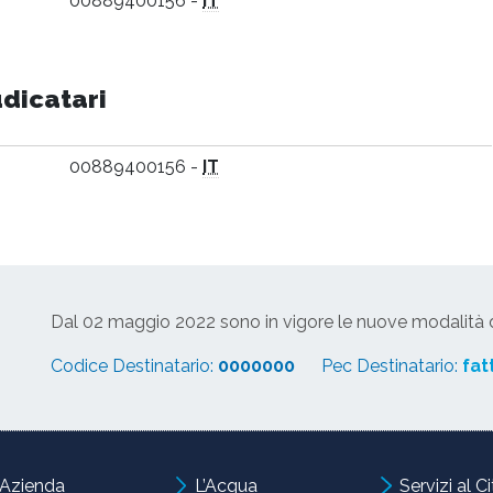
00889400156 -
IT
udicatari
00889400156 -
IT
Dal 02 maggio 2022 sono in vigore le nuove modalità di
Codice Destinatario:
0000000
Pec Destinatario:
fat
’Azienda
L’Acqua
Servizi al C