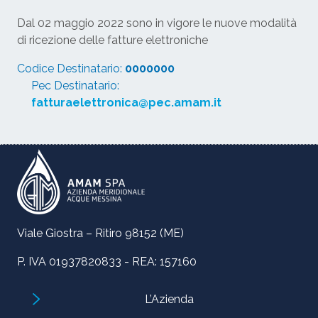
Dal 02 maggio 2022 sono in vigore le nuove modalità
di ricezione delle fatture elettroniche
Codice Destinatario:
0000000
Pec Destinatario:
fatturaelettronica@pec.amam.it
Viale Giostra – Ritiro 98152 (ME)
P. IVA 01937820833 - REA: 157160
L’Azienda