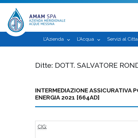
L’Azienda
L’Acqua
Servizi al Citt
Ditte:
DOTT. SALVATORE RON
INTERMEDIAZIONE ASSICURATIVA P
ENERGIA 2021 [664AD]
CIG: