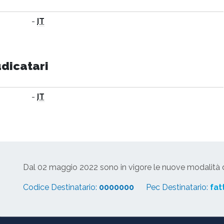
-
IT
udicatari
-
IT
Dal 02 maggio 2022 sono in vigore le nuove modalità di
Codice Destinatario:
0000000
Pec Destinatario:
fat