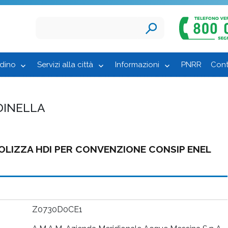
adino
Servizi alla città
Informazioni
PNRR
Cont
DINELLA
OLIZZA HDI PER CONVENZIONE CONSIP ENEL
Z0730D0CE1