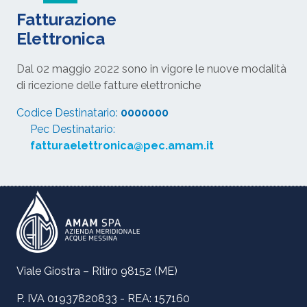
Fatturazione
Elettronica
Dal 02 maggio 2022 sono in vigore le nuove modalità
di ricezione delle fatture elettroniche
Codice Destinatario:
0000000
Pec Destinatario:
fatturaelettronica@pec.amam.it
Viale Giostra – Ritiro 98152 (ME)
P. IVA 01937820833 - REA: 157160