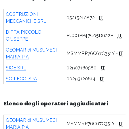
COSTRUZIONI
05215210872 -
IT
MECCANICHE SRL
DITTA PICCOLO
PCCGPP47C05D622P -
IT
GIUSEPPE
GEOMAR di MUSUMECI
MSMMRP76C67C351Y -
IT
MARIA PIA
SIGE SRL
02907160580 -
IT
SO.T.ECO. SPA
00293120614 -
IT
Elenco degli operatori aggiudicatari
GEOMAR di MUSUMECI
MSMMRP76C67C351Y -
IT
MARIA PIA