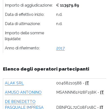
Importo di aggiudicazione:
€
113979.89
Data di effettivo inizio:
n.d.
Data di ultimazione:
n.d.
Importo delle somme
liquidate:
Anno di riferimento:
2017
Elenco degli operatori partecipanti
ALAK SRL
00468210588 -
IT
AMUSO ANTONINO
MSANNN61H28F158K -
IT
DE BENEDETTO
PASQUALE IMPRESA
DBNPQL72C08F158C -
IT