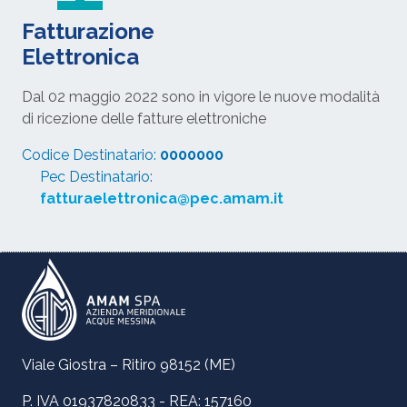
Fatturazione
Elettronica
Dal 02 maggio 2022 sono in vigore le nuove modalità
di ricezione delle fatture elettroniche
Codice Destinatario:
0000000
Pec Destinatario:
fatturaelettronica@pec.amam.it
Viale Giostra – Ritiro 98152 (ME)
P. IVA 01937820833 - REA: 157160