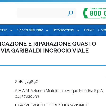
adino
Servizi alla città
Informazioni
PNRR
Cont
FICAZIONE E RIPARAZIONE GUASTO
 VIA GARIBALDI INCROCIO VIALE
Z0F237989C
A.M.A.M. Azienda Meridionale Acque Messina S.p.A.
01937820833
LAVORI URGENTI DI IDENTIFICAZIONE E