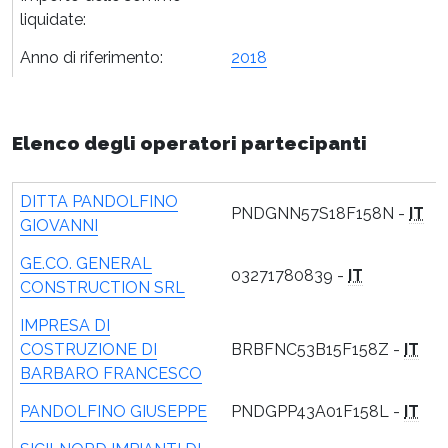
liquidate:
Anno di riferimento:
2018
Elenco degli operatori partecipanti
DITTA PANDOLFINO
PNDGNN57S18F158N -
IT
GIOVANNI
GE.CO. GENERAL
03271780839 -
IT
CONSTRUCTION SRL
IMPRESA DI
COSTRUZIONE DI
BRBFNC53B15F158Z -
IT
BARBARO FRANCESCO
PANDOLFINO GIUSEPPE
PNDGPP43A01F158L -
IT