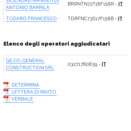
SICILNORD IMPIANTI DI
BRRNTN72T18F158R -
IT
ANTONIO BARRILÀ
TODARO FRANCESCO
TDRFNC73S17F158B -
IT
Elenco degli operatori aggiudicatari
GE.CO. GENERAL
03271780839 -
IT
CONSTRUCTION SRL
DETERMINA
LETTERA DI INVITO
VERBALE