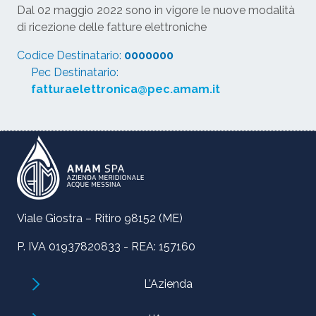
Dal 02 maggio 2022 sono in vigore le nuove modalità
di ricezione delle fatture elettroniche
Codice Destinatario:
0000000
Pec Destinatario:
fatturaelettronica@pec.amam.it
Viale Giostra – Ritiro 98152 (ME)
P. IVA 01937820833 - REA: 157160
L’Azienda